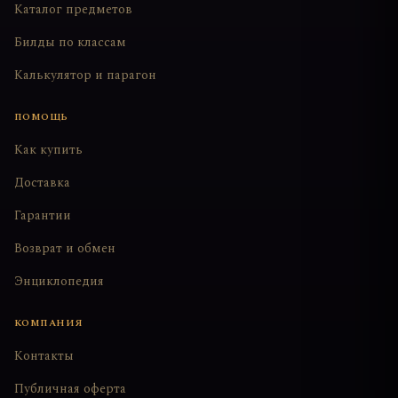
Каталог предметов
Билды по классам
Калькулятор и парагон
ПОМОЩЬ
Как купить
Доставка
Гарантии
Возврат и обмен
Энциклопедия
КОМПАНИЯ
Контакты
Публичная оферта