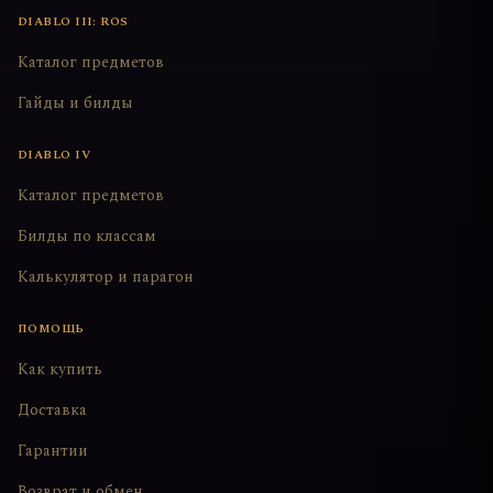
DIABLO III: ROS
Каталог предметов
Гайды и билды
DIABLO IV
Каталог предметов
Билды по классам
Калькулятор и парагон
ПОМОЩЬ
Как купить
Доставка
Гарантии
Возврат и обмен