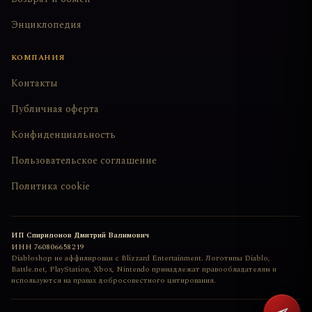
Энциклопедия
КОМПАНИЯ
Контакты
Публичная оферта
Конфиденциальность
Пользовательское соглашение
Политика cookie
ИП Спиридонов Дмитрий Вадимович
ИНН
760806658219
Diabloshop не аффилирован с Blizzard Entertainment. Логотипы Diablo,
Battle.net, PlayStation, Xbox, Nintendo принадлежат правообладателям и
используются на правах добросовестного цитирования.