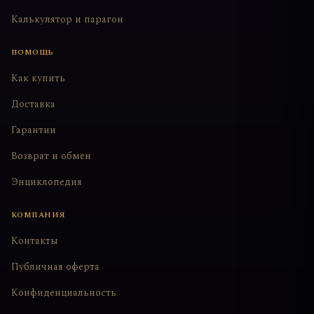
Калькулятор и парагон
ПОМОЩЬ
Как купить
Доставка
Гарантии
Возврат и обмен
Энциклопедия
КОМПАНИЯ
Контакты
Публичная оферта
Конфиденциальность