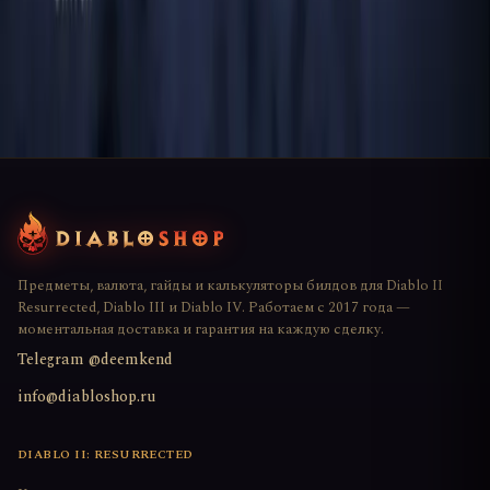
предметы нужны, как ротировать навыки, оптимальный
паргон и кубики Каная.
9 мая 2026
Предметы, валюта, гайды и калькуляторы билдов для Diablo II
Resurrected, Diablo III и Diablo IV. Работаем с 2017 года —
моментальная доставка и гарантия на каждую сделку.
Telegram @deemkend
info@diabloshop.ru
DIABLO II: RESURRECTED