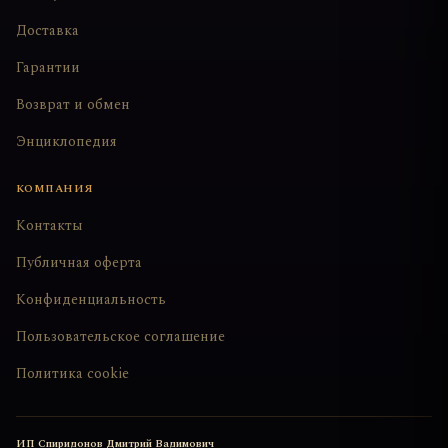
Доставка
Гарантии
Возврат и обмен
Энциклопедия
КОМПАНИЯ
Контакты
Публичная оферта
Конфиденциальность
Пользовательское соглашение
Политика cookie
ИП Спиридонов Дмитрий Вадимович