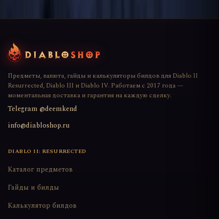
Предметы, валюта, гайды и калькуляторы билдов для Diablo II
Resurrected, Diablo III и Diablo IV. Работаем с 2017 года —
моментальная доставка и гарантия на каждую сделку.
Telegram @deemkend
info@diabloshop.ru
DIABLO II: RESURRECTED
Каталог предметов
Гайды и билды
Калькулятор билдов