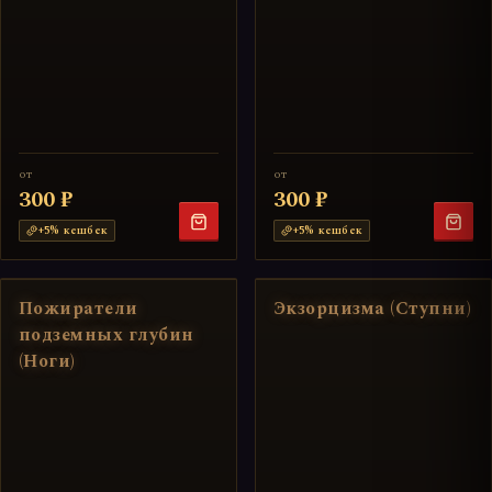
от
от
300 ₽
300 ₽
+
5
% кешбек
+
5
% кешбек
Пожиратели
Экзорцизма (Ступни)
подземных глубин
(Ноги)