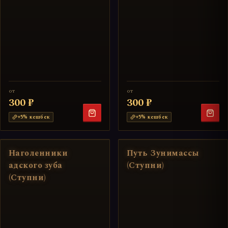
от
от
300 ₽
300 ₽
+
5
% кешбек
+
5
% кешбек
Наголенники
Путь Зунимассы
адского зуба
(Ступни)
(Ступни)