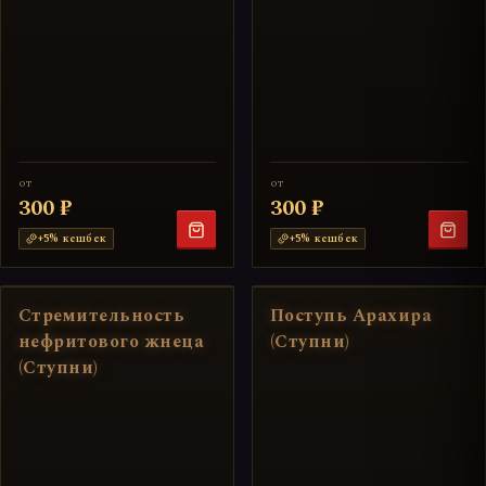
от
от
300 ₽
300 ₽
+
5
% кешбек
+
5
% кешбек
Стремительность
Поступь Арахира
нефритового жнеца
(Ступни)
(Ступни)