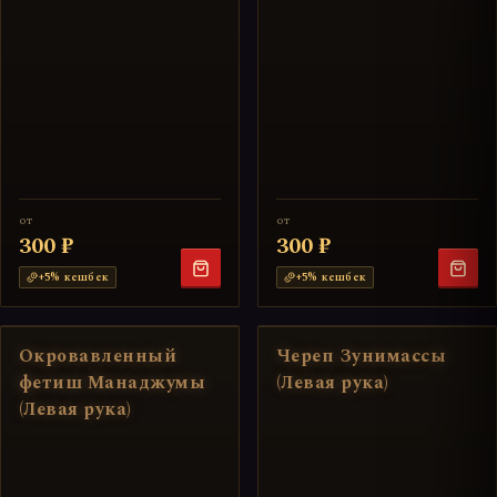
от
от
300 ₽
300 ₽
+
5
% кешбек
+
5
% кешбек
Окровавленный
Череп Зунимассы
фетиш Манаджумы
(Левая рука)
(Левая рука)