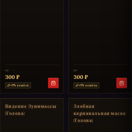
от
от
300 ₽
300 ₽
+
5
% кешбек
+
5
% кешбек
Видение Зунимассы
Злобная
(Голова)
карнавальная маска
(Голова)