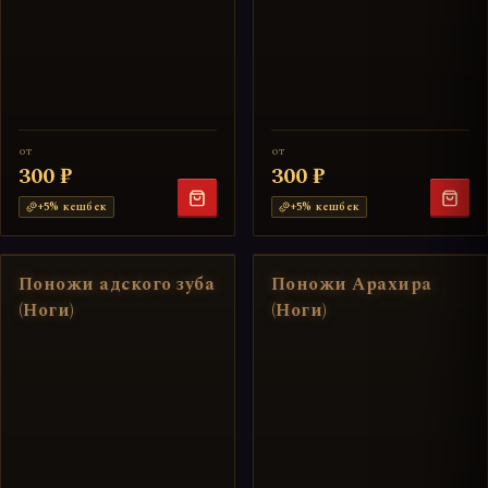
от
от
300 ₽
300 ₽
+
5
% кешбек
+
5
% кешбек
Поножи адского зуба
Поножи Арахира
(Ноги)
(Ноги)