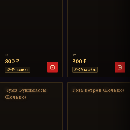
от
от
300 ₽
300 ₽
+
5
% кешбек
+
5
% кешбек
Чума Зунимассы
Роза ветров (Кольцо)
(Кольцо)