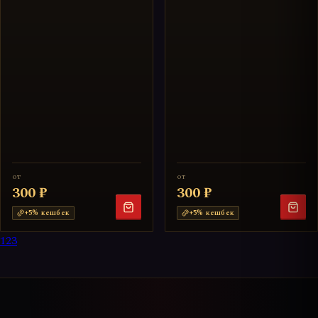
от
от
300 ₽
300 ₽
+
5
% кешбек
+
5
% кешбек
1
2
3