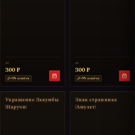
от
от
300 ₽
300 ₽
+
5
% кешбек
+
5
% кешбек
Украшение Лакумбы
Знак странника
(Наручи)
(Амулет)