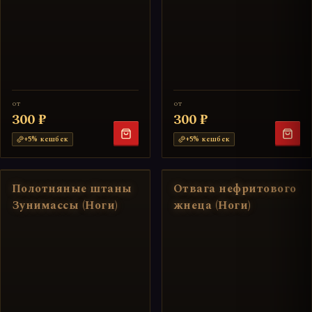
от
от
300 ₽
300 ₽
+
5
% кешбек
+
5
% кешбек
Полотняные штаны
Отвага нефритового
Зунимассы (Ноги)
жнеца (Ноги)