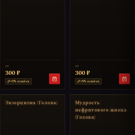
от
от
300 ₽
300 ₽
+
5
% кешбек
+
5
% кешбек
Экзорцизма (Голова)
Мудрость
нефритового жнеца
(Голова)