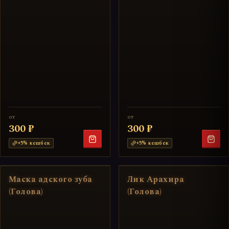
от
от
300 ₽
300 ₽
+
5
% кешбек
+
5
% кешбек
Маска адского зуба
Лик Арахира
(Голова)
(Голова)