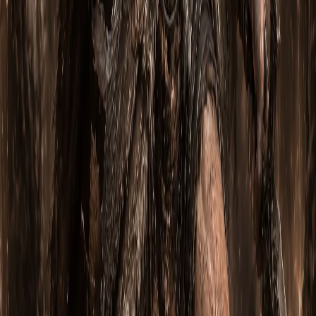
Тропа Сокрушительной Ярости: Варвар через
Вихрь, Могучий бросок и Барьер (Сезон 14)
Вступление (Сезон 14) Тропа Сокрушительной Ярости —
это мощный билд Варвара , построенный вокруг Вихря ,
Могу…
Натали Безмятежный
2 июля 2026
15
м
Горнило Неистового Вихря: Варвар через
Вихрь, Прыжок и Гнев берсерка (Сезон 14)
Вступление (Сезон 14) Горнило Неистового Вихря — это
агрессивный билд Варвара , построенный вокруг Вихря ,
Пр…