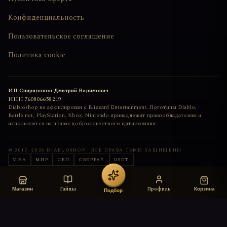
Конфиденциальность
Пользовательское соглашение
Политика cookie
ИП Спиридонов Дмитрий Вадимович
ИНН
760806658219
Diabloshop не аффилирован с Blizzard Entertainment. Логотипы Diablo,
Battle.net, PlayStation, Xbox, Nintendo принадлежат правообладателям и
используются на правах добросовестного цитирования.
© 2017–
2026
DIABLOSHOP · ВСЕ ПРАВА ТЬМЫ ЗАЩИЩЕНЫ
VISA
МИР
СБП
СБЕРPAY
USDT
Сайт сделан с любовью
deemkend
Гайды
Профиль
Магазин
Корзина
Подбор