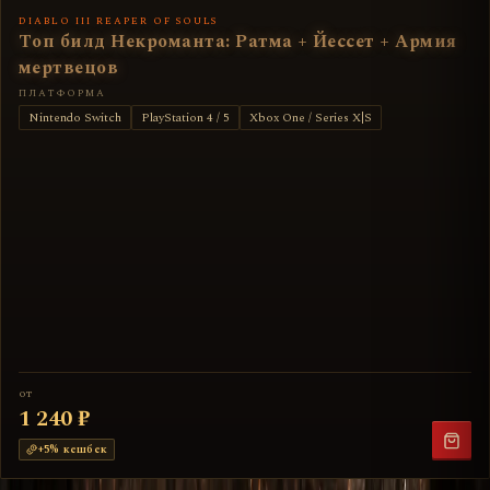
DIABLO III REAPER OF SOULS
Топ билд Некроманта: Ратма + Йессет + Армия
мертвецов
ПЛАТФОРМА
Nintendo Switch
PlayStation 4 / 5
Xbox One / Series X|S
от
1 240 ₽
+
5
% кешбек