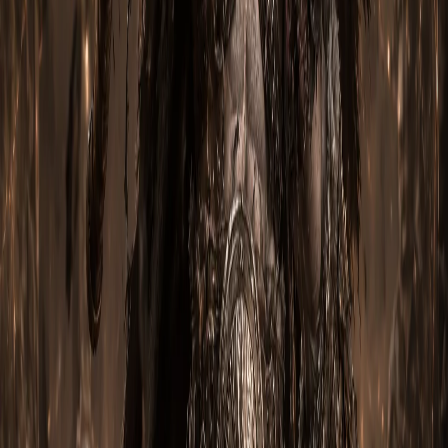
Оружие:
Безудержный гнев Борна
Перчатки:
Захваты Инны
Плечи:
Привилегия Борна
Грудь:
Бесконечный простор Инны
Голова:
Сияние Инны
Амулет:
Дух времени
Наручи:
Наручи силача
Левая рука:
Грозовой щит
Кольцо 1:
Перстень-око
Кольцо 2:
Кольцо королевской роскоши
Ступни:
Призрачные башмаки
Ноги:
Выпад капитана Кримсона
Пояс:
Шелковый кушак капитана Кримсона