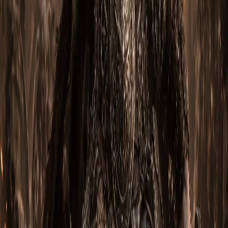
4. Легендарные самоцветы
Легендарные самоцвет 1:
Гогок стремительности
Легендарные самоцвет 2:
Сияние льда
Легендарные самоцвет 3:
Самоцвет действенного токсина
5. Вещи для куба Канаи
Слот для оружия:
Палач
Слот для брони:
Стражи духа
Слот для амулета или кольца:
Звезда Азкаранта
Читайте также