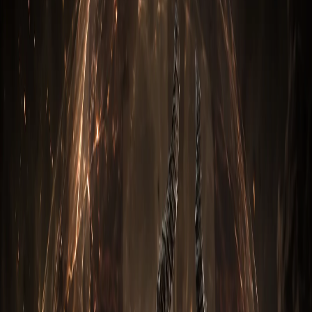
5. Вещи для куба Канаи
1. Вступление
Монах Мантра Инны через Мантру исцеления в Diablo 3
— это высококвалифицированный воин, который умеет
наносить сильный урон ближнего боя, использовать
различные техники и способности, и поддерживать своих
товарищей на поле боя. Его навыки и оружие позволяют
ему эффективно справляться с множеством мелких
противников, а также одиночными, но мощными боссами.
Одна из главных особенностей Монаха — это его
способность использовать мантры, которые улучшают его
боевые характеристики и защиту. Кроме того, он может
использовать различные руны, чтобы лучше