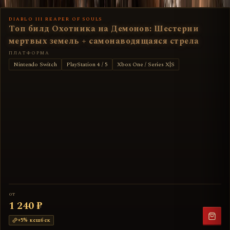
В каталог
DIABLO III REAPER OF SOULS
Топ билд Охотника на Демонов: Шестерни
мертвых земель + самонаводящаяся стрела
ПЛАТФОРМА
Nintendo Switch
PlayStation 4 / 5
Xbox One / Series X|S
от
1 240 ₽
+
5
% кешбек