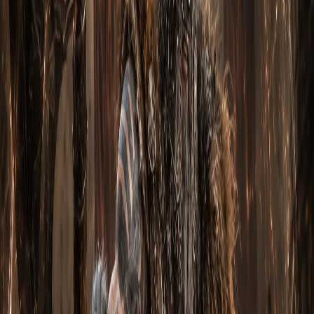
3. Настройка снаряжения
Необходимая настройка снаряжения для Мантра Инны
через Мантру исцеления приведена ниже.
ПОЛНЫЙ СПИСОК ВЕЩЕЙ ДЛЯ
PLAYSTATION
Оружие:
Безудержный гнев Борна
Перчатки:
Захваты Инны
Плечи:
Привилегия Борна
Грудь:
Бесконечный простор Инны
Голова:
Сияние Инны