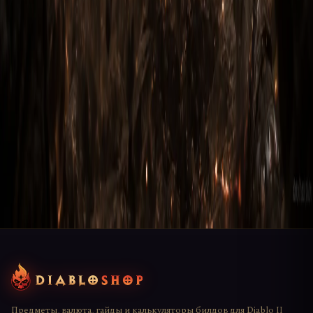
Комментарии
Поделитесь мнением — будьте первым
Чтобы оставить комментарий, нужно
войти
в свой
аккаунт. Это защита от спама — каждый комментарий
привязан к пользователю и модерируется перед
публикацией.
Войти
Регистрация
Предметы, валюта, гайды и калькуляторы билдов для Diablo II