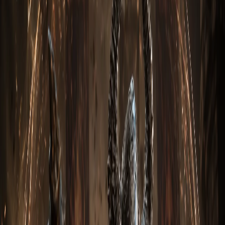
адаптироваться к конкретным ситуациям в бою. Если вам
нужен класс, который может нанести значительный урон
и одновременно эффективно поддерживать свою команду,
Монах является оптимальным выбором в игре Diablo 3.
2. Настройка навыков
Ниже показана базовая настройка навыков Мантра Инны
через Мантру исцеления.