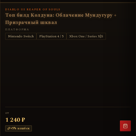
DIABLO III REAPER OF SOULS
Топ билд Колдуна: Облачение Мундугуру +
Призрачный шквал
ПЛАТФОРМА
Nintendo Switch
PlayStation 4 / 5
Xbox One / Series X|S
от
1 240 ₽
+
5
% кешбек