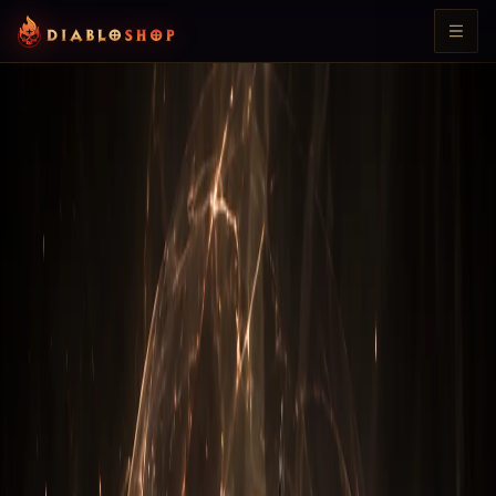
Все статьи
Diablo 3: Монах
Гайд на Монаха: Мантра
Инны через Мантру
исцеления
·
Dmitriy Spiridonov
2
мин чтения
Содержание
1. Вступление
2. Настройка навыков
3. Настройка снаряжения
4. Легендарные самоцветы