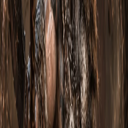
Амулет:
Дух времени
Наручи:
Наручи силача
Левая рука:
Грозовой щит
Кольцо 1:
Перстень-око
Кольцо 2:
Кольцо королевской роскоши
Ступни:
Призрачные башмаки
Ноги:
Выпад капитана Кримсона
Пояс:
Шелковый кушак капитана Кримсона
ПОЛНЫЙ СПИСОК ВЕЩЕЙ ДЛЯ XBOX
Оружие:
Безудержный гнев Борна
Перчатки:
Захваты Инны
Плечи:
Привилегия Борна