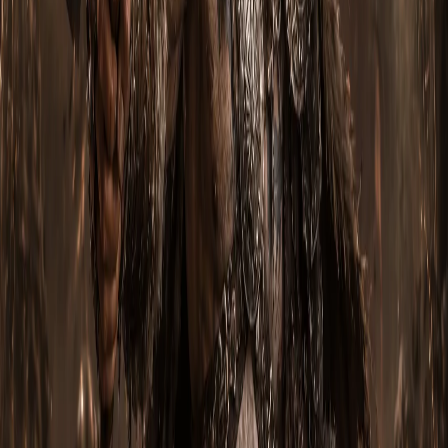
Грудь:
Бесконечный простор Инны
Голова:
Сияние Инны
Амулет:
Дух времени
Наручи:
Наручи силача
Левая рука:
Грозовой щит
Кольцо 1:
Перстень-око
Кольцо 2:
Кольцо королевской роскоши
Ступни:
Призрачные башмаки
Ноги:
Выпад капитана Кримсона
Пояс:
Шелковый кушак капитана Кримсона
ПОЛНЫЙ СПИСОК ВЕЩЕЙ ДЛЯ NINTENDO
SWITCH