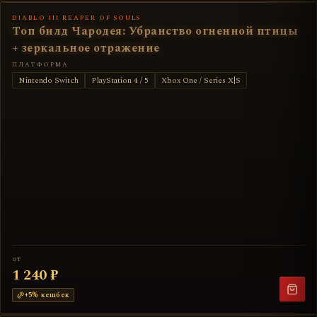
DIABLO III REAPER OF SOULS
Топ билд Чародея: Убранство огненной птицы
+ зеркальное отражение
ПЛАТФОРМА
Nintendo Switch
PlayStation 4 / 5
Xbox One / Series X|S
от
1 240 ₽
+
5
% кешбек