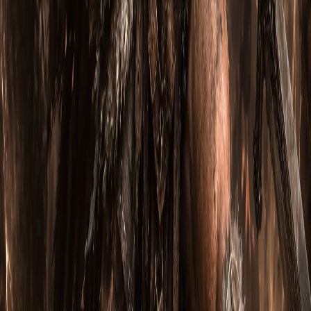
Нихлатак Святой
2 июля 2026
15
м
Ярость Сечерона: Варвар через Вихрь,
Могучий бросок и Берсерк (Сезон 14)
Вступление (Сезон 14) Ярость Сечерона — это
агрессивный билд Варвара , построенный вокруг Вихря ,
Могучего бр…
Имоэн Бессмертный
2 июля 2026
14
м
Магазин
Топ предметов и сборок для
Diablo
III: Reaper of Souls