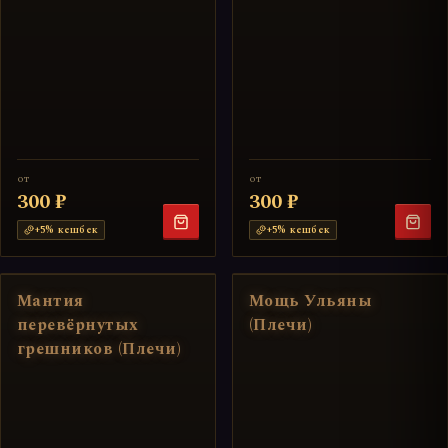
от
от
300 ₽
300 ₽
+
5
% кешбек
+
5
% кешбек
Мантия
Мощь Ульяны
перевёрнутых
(Плечи)
грешников (Плечи)