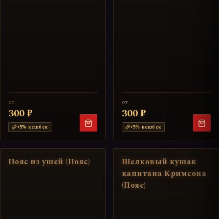
от
от
300 ₽
300 ₽
+
5
% кешбек
+
5
% кешбек
Пояс из ушей (Пояс)
Шелковый кушак
капитана Кримсона
(Пояс)