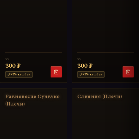
от
от
300 ₽
300 ₽
+
5
% кешбек
+
5
% кешбек
Равновесие Сунвуко
Слияния (Плечи)
(Плечи)