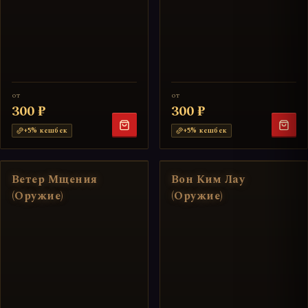
от
от
300 ₽
300 ₽
+
5
% кешбек
+
5
% кешбек
Ветер Мщения
Вон Ким Лау
(Оружие)
(Оружие)