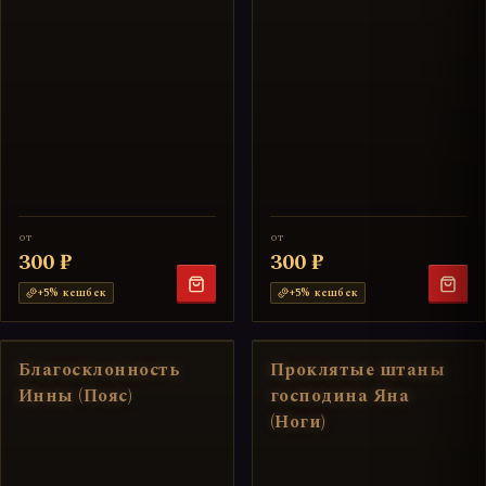
от
от
300 ₽
300 ₽
+
5
% кешбек
+
5
% кешбек
Благосклонность
Проклятые штаны
Инны (Пояс)
господина Яна
(Ноги)