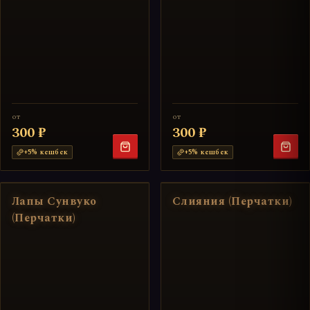
от
от
300 ₽
300 ₽
+
5
% кешбек
+
5
% кешбек
Лапы Сунвуко
Слияния (Перчатки)
(Перчатки)