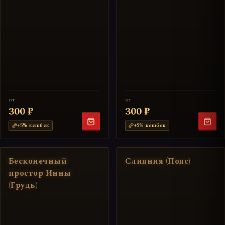
от
от
300 ₽
300 ₽
+
5
% кешбек
+
5
% кешбек
Бесконечный
Слияния (Пояс)
простор Инны
(Грудь)