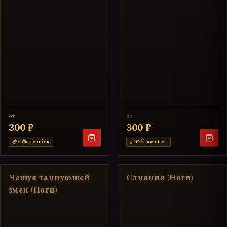
от
от
300 ₽
300 ₽
+
5
% кешбек
+
5
% кешбек
Чешуя танцующей
Слияния (Ноги)
змеи (Ноги)