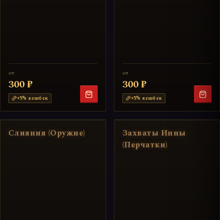
от
от
300 ₽
300 ₽
+
5
% кешбек
+
5
% кешбек
Слияния (Оружие)
Захваты Инны
(Перчатки)