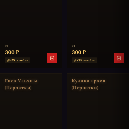
от
от
300 ₽
300 ₽
+
5
% кешбек
+
5
% кешбек
Гнев Ульяны
Кулаки грома
(Перчатки)
(Перчатки)