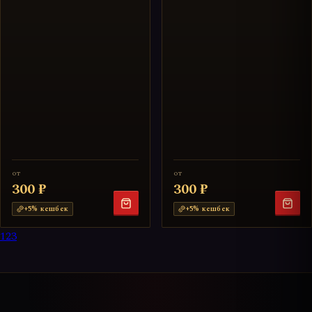
от
от
300 ₽
300 ₽
+
5
% кешбек
+
5
% кешбек
1
2
3