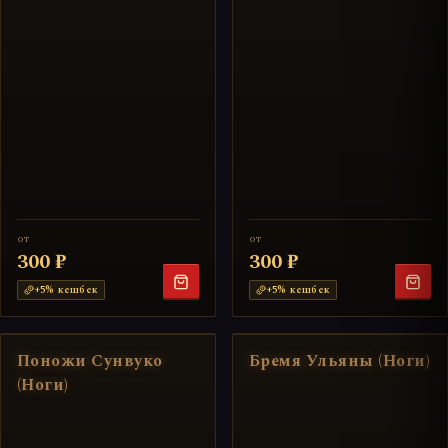
от
от
300 ₽
300 ₽
+
5
% кешбек
+
5
% кешбек
Поножи Сунвуко
Бремя Ульяны (Ноги)
(Ноги)