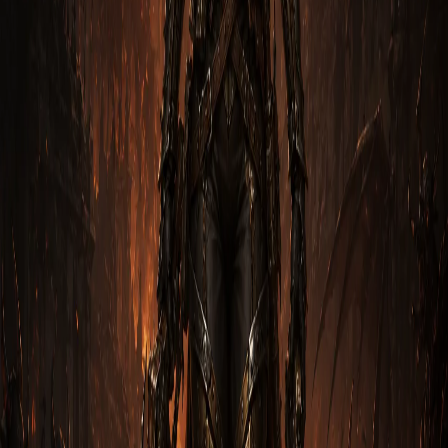
Охотник
Гайд на Охотника на демонов: Воплощение
мародера через Залп
1. Вступление Охотник на демонов Воплощение мародера
через Залп в Diablo 3 — это опытный мастер стрелок,
спос…
Тираэль Полночный
2
м
Охотник
Гайд на Охотника на демонов: Воплощение
мародера через Разрывную стрелу
1. Вступление Охотник на демонов Воплощение мародера
через Разрывную стрелу в Diablo 3 — это опытный мастер