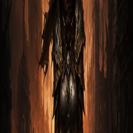
Шаэль Звёздный
9 мая 2026
4
м
Охотник
Гайд на Охотника на Демонов: Шестерни
мертвых земель + самонаводящаяся
1. Вступление Класс Охотник на демонов в Diablo 3 - это
опытный мастер стрелок, способный наносить огромный
у…
Лидия Полночный
2
м
Охотник
Гайд на Охотника на демонов: Шестерни
Мертвых Земель через Болас