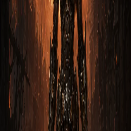
1. Вступление Охотник на демонов Шестерни Мертвых
Земель через Болас в Diablo 3 — это опытный мастер
стрелок,…
Натали Закалённый
2
м
Охотник
Гайд на Охотника на демонов: Месть
Наталии через Шипастую ловушку
1. Вступление Охотник на демонов Месть Наталии через
Шипастую ловушку в Diablo 3 — это опытный мастер
стрелок…
Сорка Грозовой
2
м