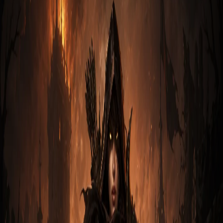
Охотник на демонова — Diablo 3,
актуальный гайд
Подробный обзор сетового билда «Шестерни мертвых
земель» на охотник на демонова в Diablo 3: какие
предметы ну…
Магнус Каменный
9 мая 2026
4
м
Охотник
Полный билд на Охотник на демонова в
Diablo 3 — гайд под GR 150 соло
Гайд по полному соло-билду охотник на демонова в Diablo
3 для прохождения 150 Великого Портала: сеты, навыки,…