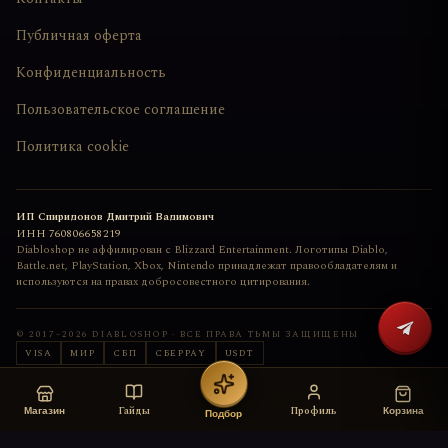
Публичная оферта
Конфиденциальность
Пользовательское соглашение
Политика cookie
ИП Спиридонов Дмитрий Вадимович
ИНН
760806658219
Diabloshop не аффилирован с Blizzard Entertainment. Логотипы Diablo,
Battle.net, PlayStation, Xbox, Nintendo принадлежат правообладателям и
используются на правах добросовестного цитирования.
© 2017–
2026
DIABLOSHOP · ВСЕ ПРАВА ТЬМЫ ЗАЩИЩЕНЫ
VISA
МИР
СБП
СБЕРPAY
USDT
Сайт сделан с любовью
deemkend
Гайды
Профиль
Магазин
Корзина
Подбор