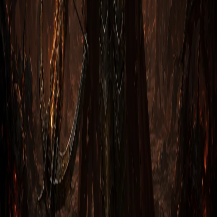
через Бросок кинжала
1. Вступление Охотник на демонов Мантия тени через
Бросок кинжала в Diablo 3 — это опытный мастер
стрелок, сп…
Анна Святой
2
м
Охотник
Гайд на Охотника на демонов: Оплечье
поддержания через Скоростную стрельбу
1. Вступление Охотник на демонов Оплечье поддержания
через Скоростную стрельбу в Diablo 3 — это опытный
масте…
Файр Звёздный