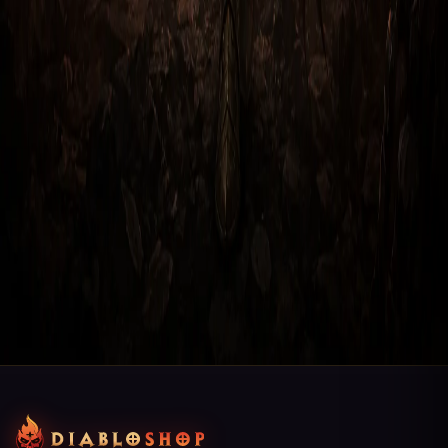
и силой.
Этот класс идеально подходит для тех, кто предпочитает
атаковать издалека и избегать непосредственного
контакта с противниками. Охотники на демонов также
могут использоваться в качестве поддержки для других
игроков благодаря своей способности к контролю над
противниками. Они являются одними из самых
эффективных классов в Diablo 3: Reaper of Souls, и могут
прекрасно справляться с множеством противников в
одиночной игре и в многопользовательских режимах.