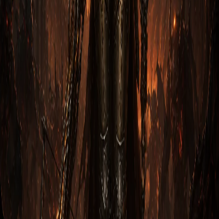
с…
Сорка Безмятежный
2
м
Охотник
Гайд на Охотника на демонов: Сущность
порока через Залп
1. Вступление Охотник на демонов Сущность порока через
Залп в Diablo 3 — это опытный мастер стрелок, способны…
Орфей Кровавый
2
м
Охотник
Гайд на Охотника на демонов: Мантия тени