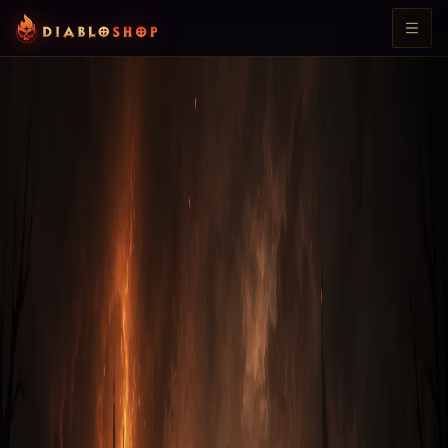
К общим гайдам
D3
Гайды и Билды для Охотника на
Демонов в Diablo 3: Reaper of Souls
По дате
По алфавиту
Раздел
Гайды и билды · Охотник
10
гайдов
Охотник
Билд «Шестерни мертвых земель» на