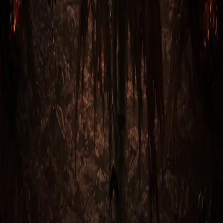
2
м
Класс охотника на демонов в Diablo 3: Reaper of Souls
представляет собой эксперта по дальней боевой
атаке и использованию ловушек. Охотники на
демонов мастера владения луками, арбалетами и
другими оружиями дальнего боя, что позволяет им
наносить большой урон издалека и оставаться в
безопасности.
Охотники на демонов также могут использовать ловушки,
чтобы замедлять и отталкивать противников, а также
вызывать животных, чтобы помочь им в бою. Они
обладают способностью к улучшенной меткости, что
позволяет им поражать противников с большей точностью