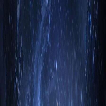
Сравнение Diablo 2: Resurrected, Diablo 3 и
Diablo IV — что выбрать в 2026 году
Подробное сравнение трёх актуальных Diablo: геймплей,
эндгейм, кооперация, цена входа, актуальность. Какую иг…
Лидия Тёмный
9 мая 2026
4
м
Чародей
Билд «Убранство огненной птицы» на
Чародейа — Diablo 3, актуальный гайд
Подробный обзор сетового билда «Убранство огненной
птицы» на чародейа в Diablo 3: какие предметы нужны, как
р…