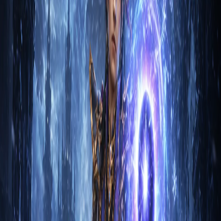
1. Вступление Чародей в Diablo 3 - это класс, который
использует магию для уничтожения врагов и контроля
поля…
Натали Светлый
2
м
Чародей
Гайд на Чародея: Стихии Тал Раши через
Метеор
1. Вступление Чародей Стихии Тал Раши через Метеор в
Diablo 3 — это класс, который использует магию для
уничт…
Бартук Бессмертный
2
м