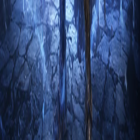
уничтожать их.
Они также могут использовать заклинания для защиты
себя и своих товарищей, включая создание щитов,
иллюзий и телепортацию. Чародеи также обладают
способностью контролировать противников с помощью
заклинаний, которые замедляют и оглушают их.
Этот класс идеально подходит для тех, кто предпочитает
использовать магию и наносить урон большой площади.
Чародеи могут быть эффективными как в одиночной игре,
так и в многопользовательских режимах, и могут работать
как на передней линии, так и на задней. Однако, чародеи
обычно являются более сложными в использовании, чем
другие классы, и требуют более высокого уровня
мастерства игрока, чтобы использовать их потенциал в
полной мере.