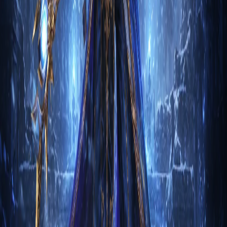
Гайд на Чародея: Удивительные тайны Выра
через Архонта
1. Вступление Чародей Удивительные тайны Выра через
Архонта в Diablo 3 — это класс, который использует
магию…
Магнус Каменный
2
м
Чародей
Гайд на Чародея: Нестабильный скипетр
через Морозную сферу
1. Вступление Чародей Нестабильный скипетр через
Морозную сферу в Diablo 3 — это класс, который
использует ма…