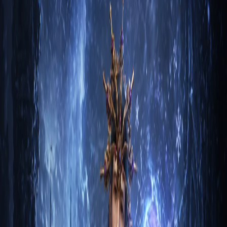
Лидия Светлый
9 мая 2026
4
м
Чародей
Полный билд на Чародейа в Diablo 3 — гайд
под GR 150 соло
Гайд по полному соло-билду чародейа в Diablo 3 для
прохождения 150 Великого Портала: сеты, навыки, кубики
Кан…
Радерик Хранитель
9 мая 2026
4
м
Чародей
Гайд на Чародея: Убранство огненной птицы
+ зеркальное отражение