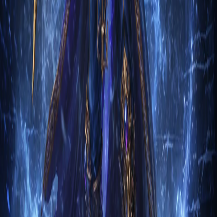
Имоэн Ветровой
2
м
Чародей
Гайд на Чародея: Шедевр Дельсира через
Энергетический вихрь
1. Вступление Чародей Шедевр Дельсира через
Энергетический вихрь в Diablo 3 — это класс, который
использует м…
Дека Жнец
2
м
Чародей
Гайд на Чародея: Шедевр Дельсира через
Морозную сферу