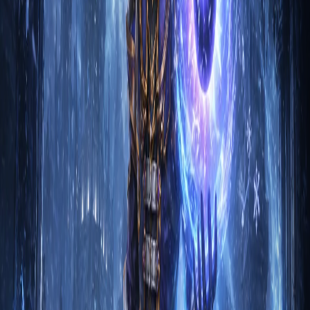
Чародей
Гайд на Чародея: Гордость Нильфур через
Метеор
1. Вступление Чародей Гордость Нильфур через Метеор в
Diablo 3 — это класс, который использует магию для
унич…
Шаэль Безмолвный
2
м
Чародей
Гайд на Чародея: Судья через гидры
1. Вступление Чародей Судья через гидры в Diablo 3 — это
класс, который использует магию для уничтожения враг…