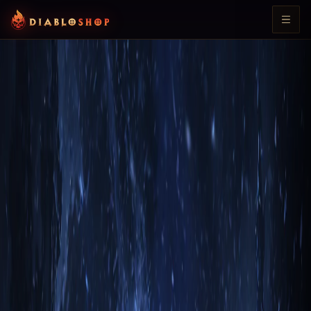
К общим гайдам
D3
Гайды и Билды для Чародея в
Diablo 3: Reaper of Souls
По дате
По алфавиту
Раздел
Гайды и билды · Чародей
14
гайдов
Diabloshop
Чародей