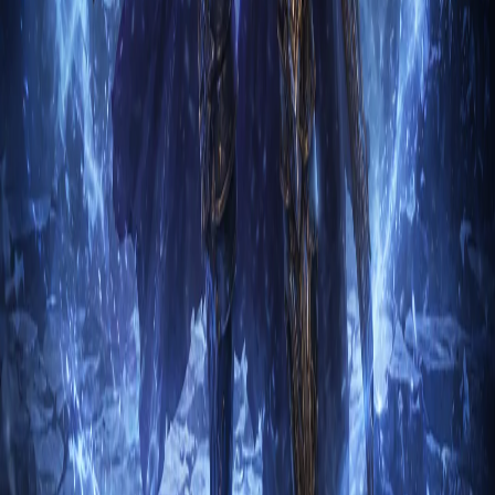
1. Вступление Чародей Шедевр Дельсира через Морозную
сферу в Diablo 3 — это класс, который использует магию
д…
Радерик Святой
2
м
Класс чародея в Diablo 3: Reaper of Souls
представляет собой мага, специализирующегося на
магии стихий и использовании заклинаний, которые
наносят урон большой площади и могут поражать
нескольких противников одновременно. Чародеи
могут использовать заклинания огня, молний, льда и
арканы, чтобы наносить урон противникам и