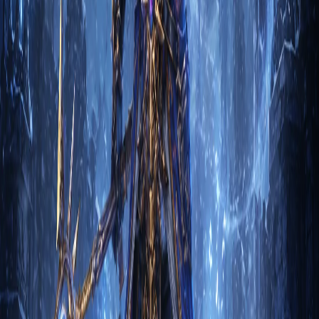
Энергетический взрыв в Diablo 3 — это класс, который
исп…
Лидия Безмолвный
2
м
Чародей
Гайд на Чародея: Одеяния Тифона через
гидры
1. Вступление Чародей Одеяния Тифона через гидры
взрыв в Diablo 3 — это класс, который использует магию
для у…
Эша Безмолвный
2
м
Чародей