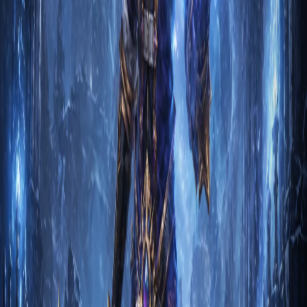
Лирея Светлый
2
м
Чародей
Гайд на Чародея: Меч Вихрей через
Энергетический вихрь
1. Вступление Чародей Меч Вихрей через Энергетический
вихрь в Diablo 3 — это класс, который использует магию…
Кейн Алый
2
м
Чародей
Гайд на Чародея: Убранство огненной птицы
через Энергетический взрыв
1. Вступление Чародей Убранство огненной птицы через