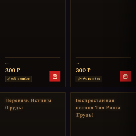
от
от
300 ₽
300 ₽
+
5
% кешбек
+
5
% кешбек
Перевязь Истины
Беспрестанная
(Грудь)
погоня Тал Раши
(Грудь)