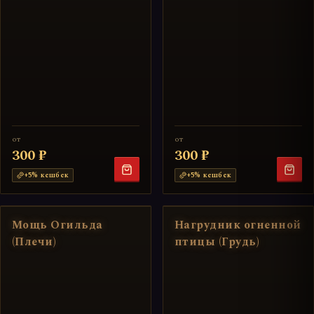
от
от
300 ₽
300 ₽
+
5
% кешбек
+
5
% кешбек
Мощь Огильда
Нагрудник огненной
(Плечи)
птицы (Грудь)