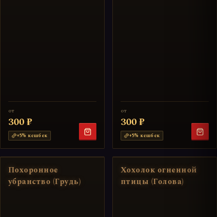
от
от
300 ₽
300 ₽
+
5
% кешбек
+
5
% кешбек
Похоронное
Хохолок огненной
убранство (Грудь)
птицы (Голова)