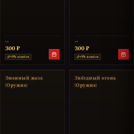
от
от
300 ₽
300 ₽
+
5
% кешбек
+
5
% кешбек
Змеиный жезл
Звёздный огонь
(Оружие)
(Оружие)