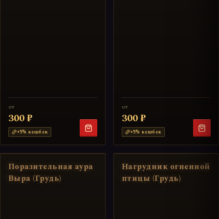
от
от
300 ₽
300 ₽
+
5
% кешбек
+
5
% кешбек
Поразительная аура
Нагрудник огненной
Выра (Грудь)
птицы (Грудь)