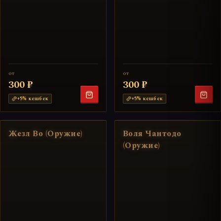
от
от
300 ₽
300 ₽
+
5
% кешбек
+
5
% кешбек
Жезл Во (Оружие)
Воля Чантодо
(Оружие)