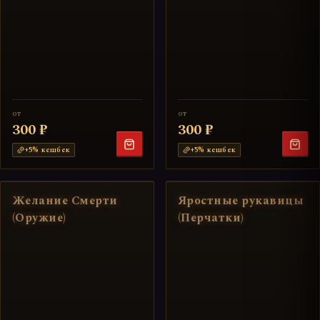
от
от
300 ₽
300 ₽
+
5
% кешбек
+
5
% кешбек
Желание Смерти
Яростные рукавицы
(Оружие)
(Перчатки)