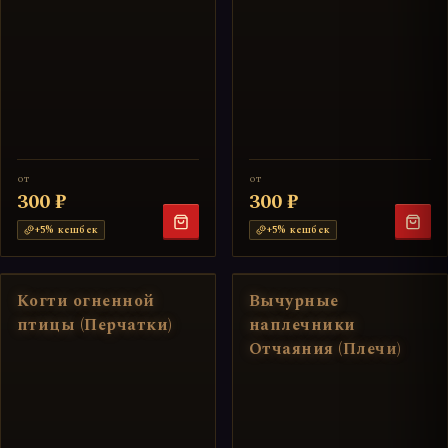
от
от
300 ₽
300 ₽
+
5
% кешбек
+
5
% кешбек
Когти огненной
Вычурные
птицы (Перчатки)
наплечники
Отчаяния (Плечи)