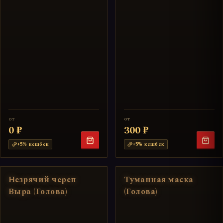
от
от
0 ₽
300 ₽
+
5
% кешбек
+
5
% кешбек
Незрячий череп
Туманная маска
Выра (Голова)
(Голова)