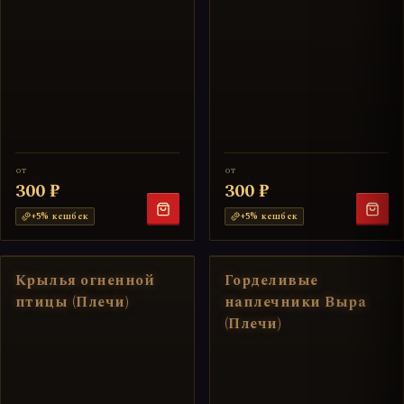
от
от
300 ₽
300 ₽
+
5
% кешбек
+
5
% кешбек
Крылья огненной
Горделивые
птицы (Плечи)
наплечники Выра
(Плечи)