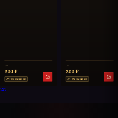
от
от
300 ₽
300 ₽
+
5
% кешбек
+
5
% кешбек
1
2
3