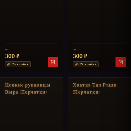
от
от
300 ₽
300 ₽
+
5
% кешбек
+
5
% кешбек
Цепкие рукавицы
Хватка Тал Раши
Выра (Перчатки)
(Перчатки)