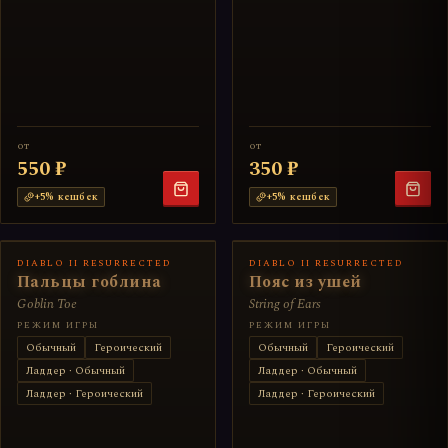
от
от
550 ₽
350 ₽
+
5
% кешбек
+
5
% кешбек
DIABLO II RESURRECTED
DIABLO II RESURRECTED
Пальцы гоблина
Пояс из ушей
Goblin Toe
String of Ears
РЕЖИМ ИГРЫ
РЕЖИМ ИГРЫ
Обычный
Героический
Обычный
Героический
Ладдер · Обычный
Ладдер · Обычный
Ладдер · Героический
Ладдер · Героический