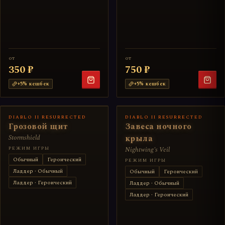
от
от
350 ₽
750 ₽
+
5
% кешбек
+
5
% кешбек
DIABLO II RESURRECTED
DIABLO II RESURRECTED
Грозовой щит
Завеса ночного
Stormshield
крыла
РЕЖИМ ИГРЫ
Nightwing's Veil
Обычный
Героический
РЕЖИМ ИГРЫ
Ладдер · Обычный
Обычный
Героический
Ладдер · Героический
Ладдер · Обычный
Ладдер · Героический