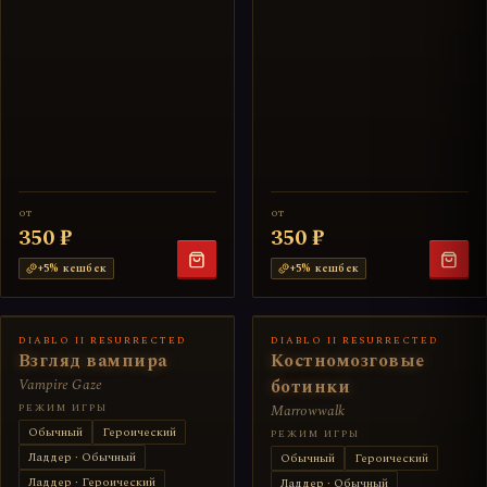
от
от
350 ₽
350 ₽
+
5
% кешбек
+
5
% кешбек
DIABLO II RESURRECTED
DIABLO II RESURRECTED
Взгляд вампира
Костномозговые
Vampire Gaze
ботинки
РЕЖИМ ИГРЫ
Marrowwalk
Обычный
Героический
РЕЖИМ ИГРЫ
Ладдер · Обычный
Обычный
Героический
Ладдер · Героический
Ладдер · Обычный