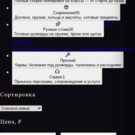
Полные сборки экипировки на классы — от старта до пуша
Снаряжение
55
Доспехи, оружие, кольца и амулеты, сетовые предметы
Рунные слова
30
Готовые рунворды на оружии, броне или щитах
Руны
33
Все 33 руны от Эль до Зод — растяжка по 4 режимам
Прочее
6
Чармы, болванки под рунворды, талисманы и расходники
Сервис
1
Прокачка персонажа, сопровождение и услуги
Сортировка
Цена, ₽