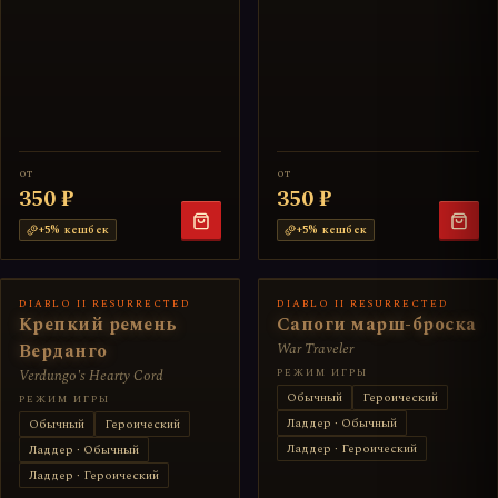
от
от
350 ₽
350 ₽
+
5
% кешбек
+
5
% кешбек
DIABLO II RESURRECTED
DIABLO II RESURRECTED
Крепкий ремень
Сапоги марш-броска
Верданго
War Traveler
Verdungo's Hearty Cord
РЕЖИМ ИГРЫ
Обычный
Героический
РЕЖИМ ИГРЫ
Ладдер · Обычный
Обычный
Героический
Ладдер · Героический
Ладдер · Обычный
Ладдер · Героический