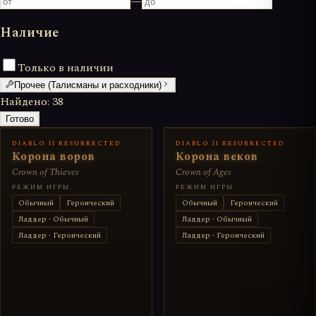
—
Наличие
Только в наличии
Прочее (Талисманы и расходники)
Найдено:
38
Готово
DIABLO II RESURRECTED
DIABLO II RESURRECTED
Корона воров
Корона веков
Crown of Thieves
Crown of Ages
РЕЖИМ ИГРЫ
РЕЖИМ ИГРЫ
Обычный
Героический
Обычный
Героический
Ладдер · Обычный
Ладдер · Обычный
Ладдер · Героический
Ладдер · Героический