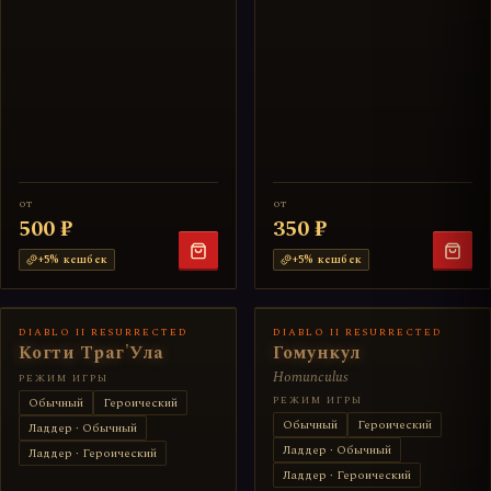
от
от
500 ₽
350 ₽
+
5
% кешбек
+
5
% кешбек
DIABLO II RESURRECTED
DIABLO II RESURRECTED
Когти Траг'Ула
Гомункул
Homunculus
РЕЖИМ ИГРЫ
РЕЖИМ ИГРЫ
Обычный
Героический
Обычный
Героический
Ладдер · Обычный
Ладдер · Обычный
Ладдер · Героический
Ладдер · Героический