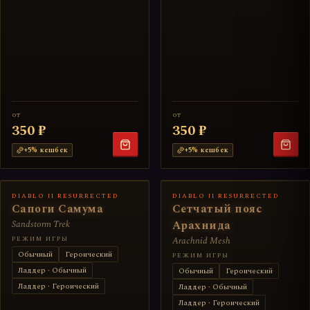
от
от
350 ₽
350 ₽
+
5
% кешбек
+
5
% кешбек
DIABLO II RESURRECTED
DIABLO II RESURRECTED
Сапоги Самума
Сетчатый пояс
Sandstorm Trek
Арахнида
РЕЖИМ ИГРЫ
Arachnid Mesh
Обычный
Героический
РЕЖИМ ИГРЫ
Ладдер · Обычный
Обычный
Героический
Ладдер · Героический
Ладдер · Обычный
Ладдер · Героический