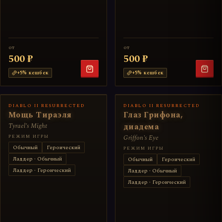
от
от
500 ₽
500 ₽
+
5
% кешбек
+
5
% кешбек
DIABLO II RESURRECTED
DIABLO II RESURRECTED
Мощь Тираэля
Глаз Грифона,
Tyrael's Might
диадема
РЕЖИМ ИГРЫ
Griffon's Eye
Обычный
Героический
РЕЖИМ ИГРЫ
Ладдер · Обычный
Обычный
Героический
Ладдер · Героический
Ладдер · Обычный
Ладдер · Героический