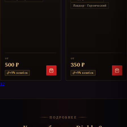
Ладдер · Героический
от
от
500 ₽
350 ₽
+
5
% кешбек
+
5
% кешбек
1
2
ПОДРОБНЕЕ