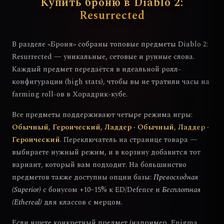
Купить броню в Diablo 2:
Resurrected
В разделе «Броня» собраны топовые предметы Diablo 2:
Resurrected — уникальные, сетовые и рунные слова.
Каждый предмет передаётся в идеальной ролл-
конфигурации (high stats), чтобы вы не тратили часы на
farming roll-ов в Хорадрик-кубе.
Все предметы поддерживают четыре режима игры:
Обычный, Героический, Ладдер · Обычный, Ладдер ·
Героический
. Переключатель на странице товара —
выбираете нужный режим, и в корзину добавится тот
вариант, который вам подходит. На большинство
предметов также доступны опции базы:
Превосходная
(Superior)
с бонусом +10–15% к ED/Defence и
Бесплотная
(Ethereal)
для классов с мерцом.
Если ищете конкретный предмет (например, Enigma