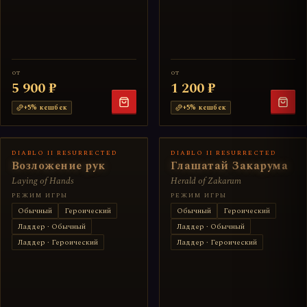
от
от
5 900 ₽
1 200 ₽
+
5
% кешбек
+
5
% кешбек
DIABLO II RESURRECTED
DIABLO II RESURRECTED
Возложение рук
Глашатай Закарума
Laying of Hands
Herald of Zakarum
РЕЖИМ ИГРЫ
РЕЖИМ ИГРЫ
Обычный
Героический
Обычный
Героический
Ладдер · Обычный
Ладдер · Обычный
Ладдер · Героический
Ладдер · Героический