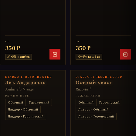
от
от
350 ₽
350 ₽
+
5
% кешбек
+
5
% кешбек
DIABLO II RESURRECTED
DIABLO II RESURRECTED
Лик Андариэль
Острый хвост
Andariel's Visage
Razortail
РЕЖИМ ИГРЫ
РЕЖИМ ИГРЫ
Обычный
Героический
Обычный
Героический
Ладдер · Обычный
Ладдер · Обычный
Ладдер · Героический
Ладдер · Героический