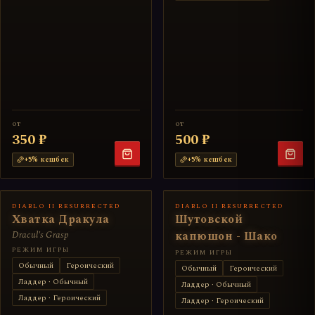
от
от
350 ₽
500 ₽
+
5
% кешбек
+
5
% кешбек
DIABLO II RESURRECTED
DIABLO II RESURRECTED
Хватка Дракула
Шутовской
Dracul's Grasp
капюшон - Шако
РЕЖИМ ИГРЫ
РЕЖИМ ИГРЫ
Обычный
Героический
Обычный
Героический
Ладдер · Обычный
Ладдер · Обычный
Ладдер · Героический
Ладдер · Героический