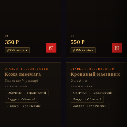
от
от
350 ₽
550 ₽
+
5
% кешбек
+
5
% кешбек
DIABLO II RESURRECTED
DIABLO II RESURRECTED
Кожа змеемага
Кровавый наездник
Skin of the Vipermagi
Gore Rider
РЕЖИМ ИГРЫ
РЕЖИМ ИГРЫ
Обычный
Героический
Обычный
Героический
Ладдер · Обычный
Ладдер · Обычный
Ладдер · Героический
Ладдер · Героический