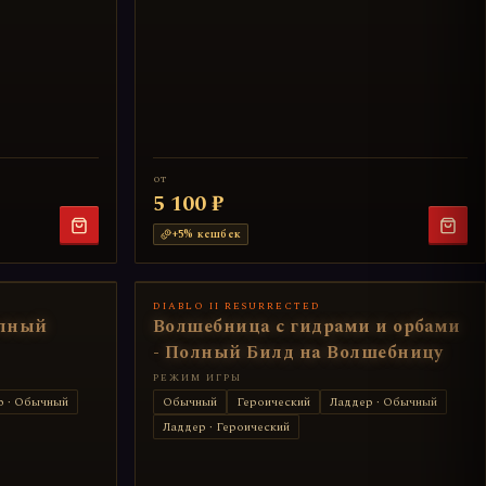
от
5 100 ₽
+
5
% кешбек
DIABLO II RESURRECTED
олный
Волшебница с гидрами и орбами
- Полный Билд на Волшебницу
РЕЖИМ ИГРЫ
р · Обычный
Обычный
Героический
Ладдер · Обычный
Ладдер · Героический