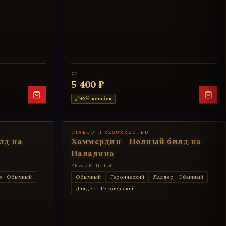
от
5 400 ₽
+
5
% кешбек
DIABLO II RESURRECTED
лд на
Хаммердин - Полный билд на
Паладина
РЕЖИМ ИГРЫ
р · Обычный
Обычный
Героический
Ладдер · Обычный
Ладдер · Героический