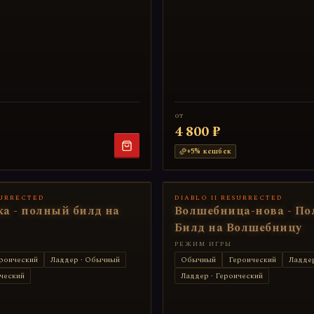
от
4 800 ₽
+
5
% кешбек
SURRECTED
DIABLO II RESURRECTED
а - полный билд на
Волшебница-нова - П
Билд на Волшебницу
РЕЖИМ ИГРЫ
роический
Ладдер · Обычный
Обычный
Героический
Ладде
ческий
Ладдер · Героический