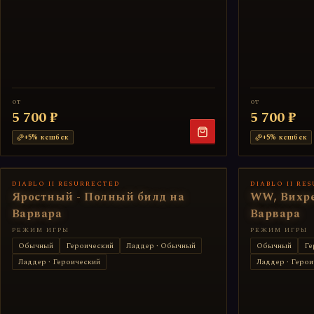
от
от
5 700 ₽
5 700 ₽
+
5
% кешбек
+
5
% кешбек
DIABLO II RESURRECTED
DIABLO II RE
Яростный - Полный билд на
WW, Вихре
Варвара
Варвара
РЕЖИМ ИГРЫ
РЕЖИМ ИГРЫ
Обычный
Героический
Ладдер · Обычный
Обычный
Ге
Ладдер · Героический
Ладдер · Герои