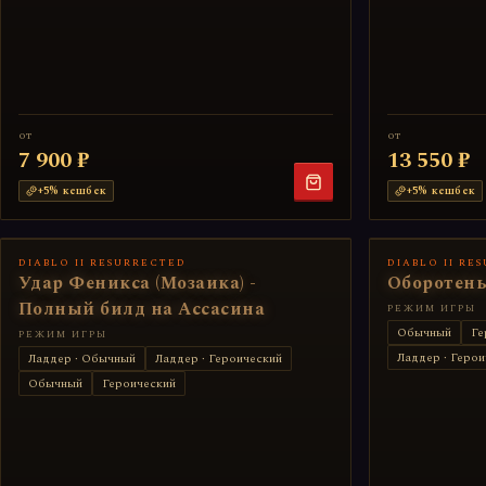
от
от
7 900 ₽
13 550 ₽
+
5
% кешбек
+
5
% кешбек
DIABLO II RESURRECTED
DIABLO II RE
Удар Феникса (Мозаика) -
Оборотень
Полный билд на Ассасина
РЕЖИМ ИГРЫ
Обычный
Ге
РЕЖИМ ИГРЫ
Ладдер · Герои
Ладдер · Обычный
Ладдер · Героический
Обычный
Героический