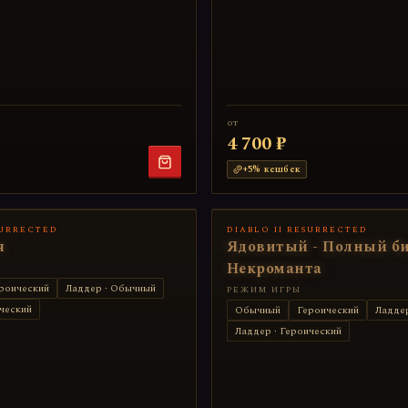
от
4 700 ₽
+
5
% кешбек
SURRECTED
DIABLO II RESURRECTED
я
Ядовитый - Полный би
Некроманта
роический
Ладдер · Обычный
РЕЖИМ ИГРЫ
ческий
Обычный
Героический
Ладде
Ладдер · Героический