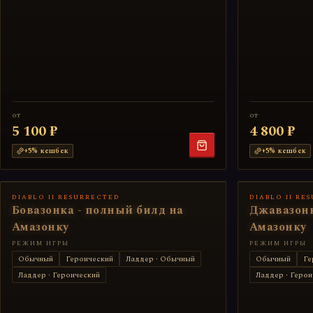
от
от
5 100 ₽
4 800 ₽
+
5
% кешбек
+
5
% кешбек
DIABLO II RESURRECTED
DIABLO II RE
Бовазонка - полный билд на
Джавазонк
Амазонку
Амазонку
РЕЖИМ ИГРЫ
РЕЖИМ ИГРЫ
Обычный
Героический
Ладдер · Обычный
Обычный
Ге
Ладдер · Героический
Ладдер · Герои