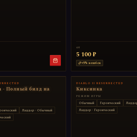
от
5 100 ₽
+
5
% кешбек
SURRECTED
DIABLO II RESURRECTED
 - Полный билд на
Киксинка
РЕЖИМ ИГРЫ
Обычный
Героический
Ладде
Ладдер · Героический
роический
Ладдер · Обычный
ческий