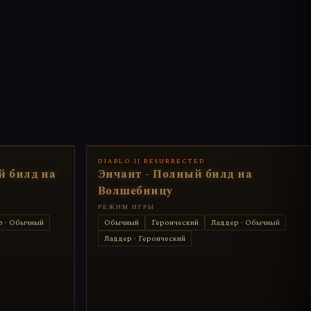
DIABLO II RESURRECTED
й билд на
Энчант - Полный билд на
Волшебницу
РЕЖИМ ИГРЫ
р · Обычный
Обычный
Героический
Ладдер · Обычный
Ладдер · Героический