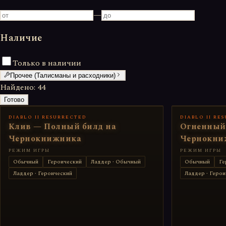
—
Наличие
Только в наличии
Прочее (Талисманы и расходники)
Найдено:
44
Готово
DIABLO II RESURRECTED
DIABLO II RE
Клив — Полный билд на
Огненный
Чернокнижника
Чернокни
РЕЖИМ ИГРЫ
РЕЖИМ ИГРЫ
Обычный
Героический
Ладдер · Обычный
Обычный
Ге
Ладдер · Героический
Ладдер · Герои