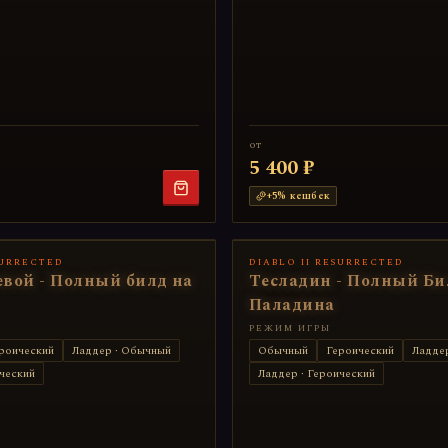
от
5 400 ₽
+
5
% кешбек
SURRECTED
DIABLO II RESURRECTED
вой - Полный билд на
Тесладин - Полный Би
Паладина
РЕЖИМ ИГРЫ
роический
Ладдер · Обычный
Обычный
Героический
Ладде
ческий
Ладдер · Героический