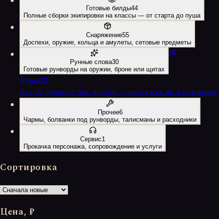
Готовые билды
44
Полные сборки экипировки на классы — от старта до пуша
Снаряжение
55
Доспехи, оружие, кольца и амулеты, сетовые предметы
Рунные слова
30
Готовые рунворды на оружии, броне или щитах
Руны
33
Все 33 руны от Эль до Зод — растяжка по 4 режимам
Прочее
6
Чармы, болванки под рунворды, талисманы и расходники
Сервис
1
Прокачка персонажа, сопровождение и услуги
Сортировка
Цена, ₽