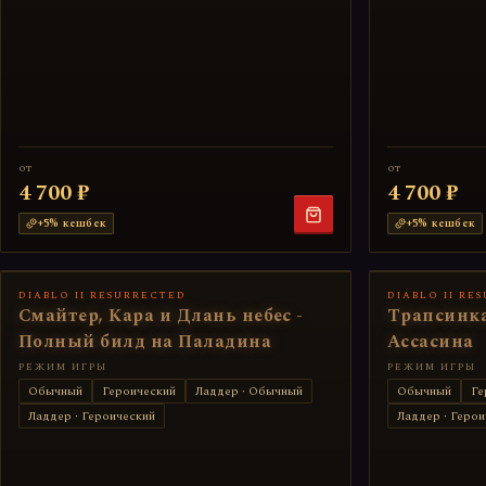
от
от
4 700 ₽
4 700 ₽
+
5
% кешбек
+
5
% кешбек
DIABLO II RESURRECTED
DIABLO II RE
Смайтер, Кара и Длань небес -
Трапсинка
Полный билд на Паладина
Ассасина
РЕЖИМ ИГРЫ
РЕЖИМ ИГРЫ
Обычный
Героический
Ладдер · Обычный
Обычный
Ге
Ладдер · Героический
Ладдер · Герои