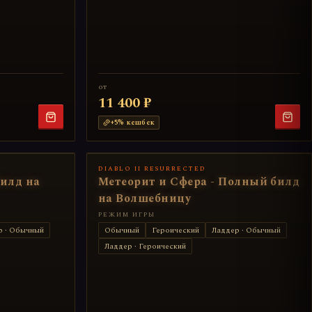
от
11 400 ₽
+
5
% кешбек
DIABLO II RESURRECTED
илд на
Метеорит и Сфера - Полный билд
на Волшебницу
РЕЖИМ ИГРЫ
р · Обычный
Обычный
Героический
Ладдер · Обычный
Ладдер · Героический