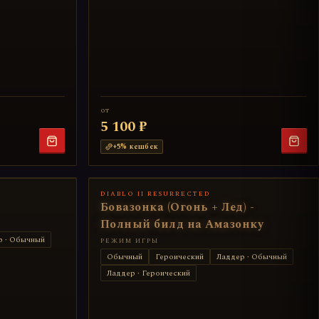
от
5 100 ₽
+
5
% кешбек
DIABLO II RESURRECTED
Бовазонка (Огонь + Лед) -
Полный билд на Амазонку
р · Обычный
РЕЖИМ ИГРЫ
Обычный
Героический
Ладдер · Обычный
Ладдер · Героический