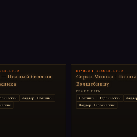
SURRECTED
DIABLO II RESURRECTED
 — Полный билд на
Сорка-Мишка - Полны
жника
Волшебницу
РЕЖИМ ИГРЫ
роический
Ладдер · Обычный
Обычный
Героический
Ладде
ческий
Ладдер · Героический