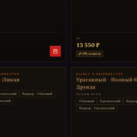
от
13 550 ₽
+
5
% кешбек
SURRECTED
DIABLO II RESURRECTED
 (Ликан
Ураганный - Полный б
Друида
роический
Ладдер · Обычный
РЕЖИМ ИГРЫ
ческий
Обычный
Героический
Ладде
Ладдер · Героический