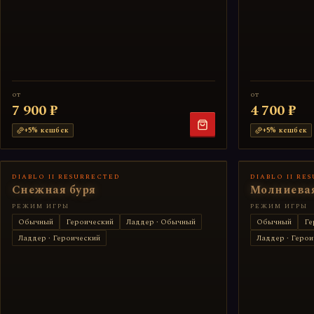
от
от
7 900 ₽
4 700 ₽
+
5
% кешбек
+
5
% кешбек
DIABLO II RESURRECTED
DIABLO II RE
Снежная буря
Молниева
РЕЖИМ ИГРЫ
РЕЖИМ ИГРЫ
Обычный
Героический
Ладдер · Обычный
Обычный
Ге
Ладдер · Героический
Ладдер · Герои