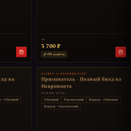
от
5 700 ₽
+
5
% кешбек
DIABLO II RESURRECTED
лд на
Призыватель - Полный билд на
Некроманта
РЕЖИМ ИГРЫ
р · Обычный
Обычный
Героический
Ладдер · Обычный
Ладдер · Героический