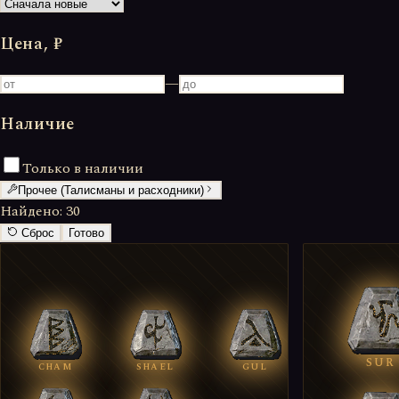
Цена, ₽
—
Наличие
Только в наличии
Прочее (Талисманы и расходники)
Найдено:
30
Сброс
Готово
SUR
CHAM
SHAEL
GUL