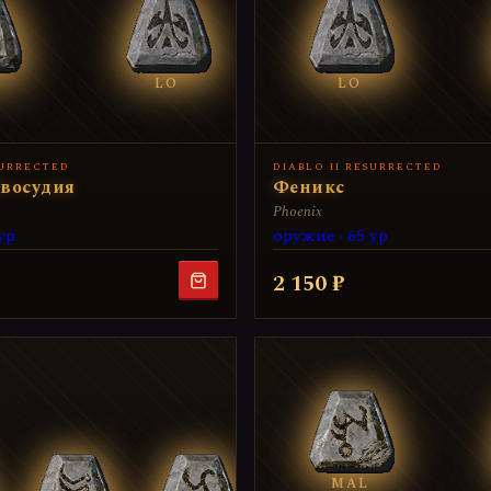
LO
LO
SURRECTED
DIABLO II RESURRECTED
восудия
Феникс
Phoenix
ур
оружие · 65 ур
2 150 ₽
MAL