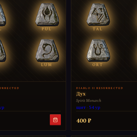
L
PUL
TAL
LUM
ORT
SURRECTED
DIABLO II RESURRECTED
Дух
Spirit Monarch
ур
щит · 54 ур
400 ₽