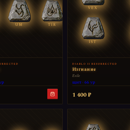
VEX
UM
TIR
IST
SURRECTED
DIABLO II RESURRECTED
ц
Изгнание
Exile
ур
щит · 66 ур
1 400 ₽