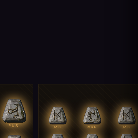
VEX
JAH
MAL
JAH