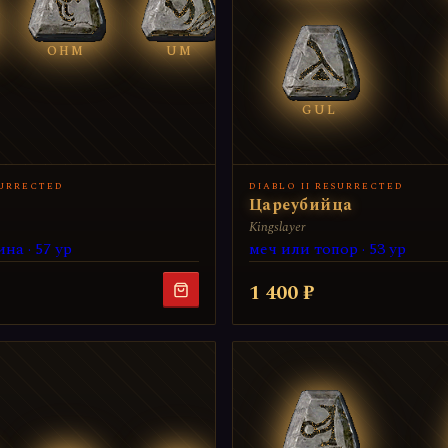
OHM
UM
GUL
SURRECTED
DIABLO II RESURRECTED
Цареубийца
Kingslayer
на · 57 ур
меч или топор · 53 ур
1 400 ₽