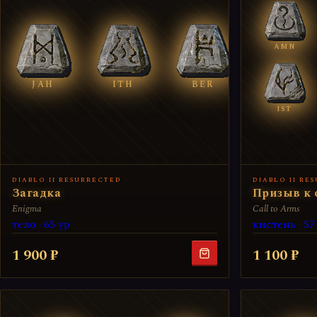
AMN
JAH
ITH
BER
IST
DIABLO II RESURRECTED
DIABLO II RE
Загадка
Призыв к
Enigma
Call to Arms
тело · 65 ур
кистень · 57
1 900 ₽
1 100 ₽