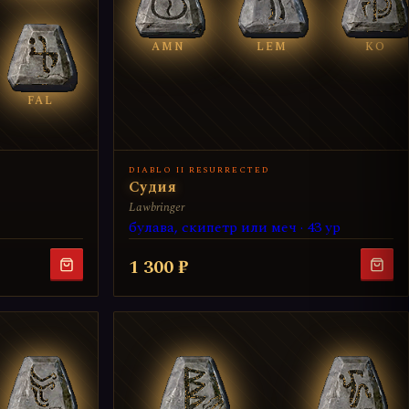
AMN
LEM
KO
FAL
DIABLO II RESURRECTED
Судия
Lawbringer
булава, скипетр или меч · 43 ур
1 300 ₽