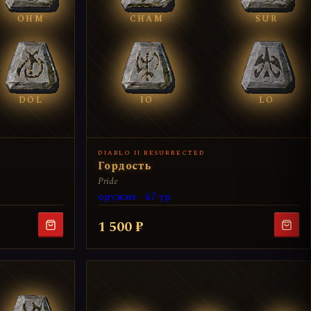
OHM
CHAM
SUR
DOL
IO
LO
DIABLO II RESURRECTED
Гордость
Pride
оружие · 67 ур
1 500 ₽