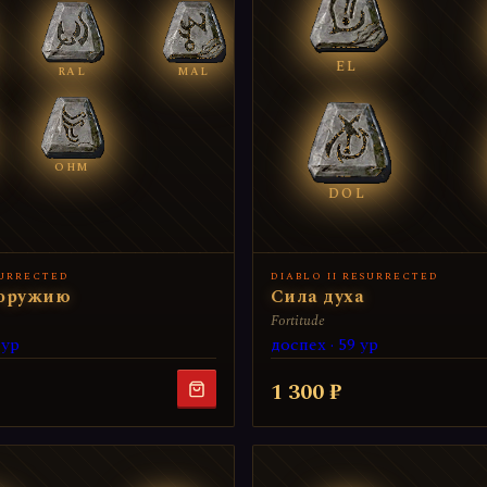
EL
RAL
MAL
OHM
DOL
SURRECTED
DIABLO II RESURRECTED
 оружию
Сила духа
Fortitude
 ур
доспех · 59 ур
1 300 ₽