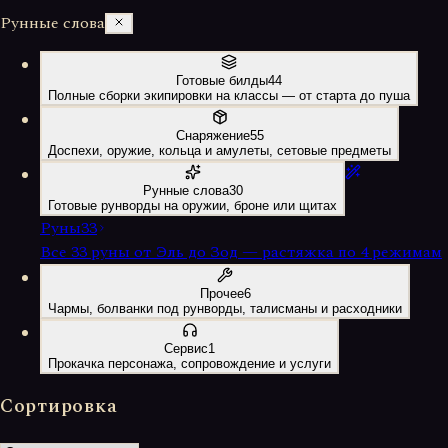
Рунные слова
Готовые билды
44
Полные сборки экипировки на классы — от старта до пуша
Снаряжение
55
Доспехи, оружие, кольца и амулеты, сетовые предметы
Рунные слова
30
Готовые рунворды на оружии, броне или щитах
Руны
33
Все 33 руны от Эль до Зод — растяжка по 4 режимам
Прочее
6
Чармы, болванки под рунворды, талисманы и расходники
Сервис
1
Прокачка персонажа, сопровождение и услуги
Сортировка