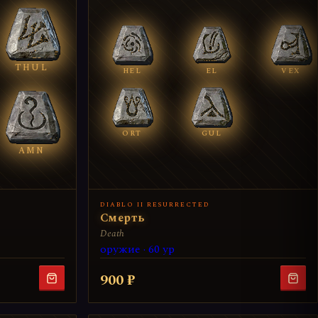
THUL
HEL
EL
VEX
ORT
GUL
AMN
DIABLO II RESURRECTED
Смерть
Death
оружие · 60 ур
900 ₽