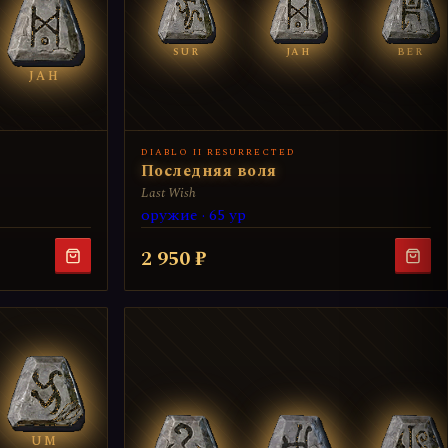
SUR
JAH
BER
JAH
DIABLO II RESURRECTED
Последняя воля
Last Wish
оружие · 65 ур
2 950 ₽
UM