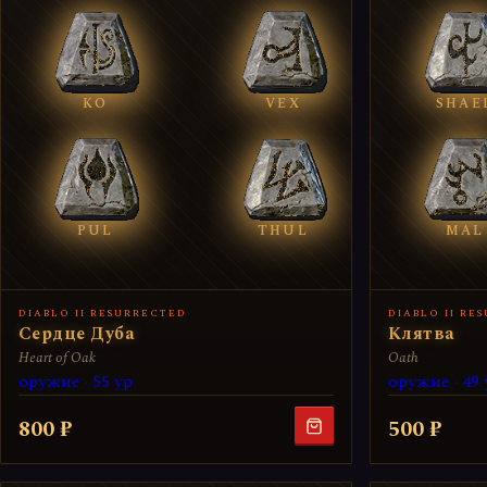
KO
VEX
SHAE
PUL
THUL
MAL
DIABLO II RESURRECTED
DIABLO II RE
Сердце Дуба
Клятва
Heart of Oak
Oath
оружие · 55 ур
оружие · 49 
800 ₽
500 ₽