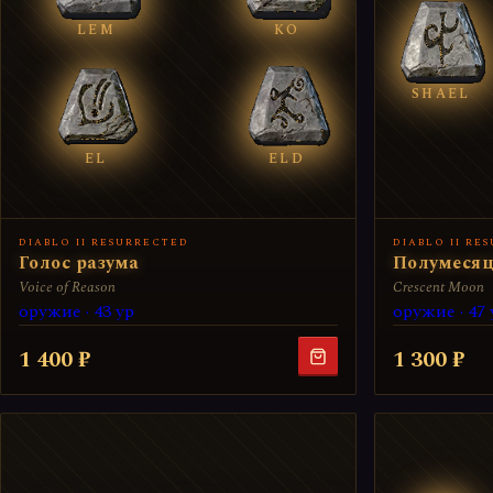
LEM
KO
SHAEL
EL
ELD
DIABLO II RESURRECTED
DIABLO II RE
Голос разума
Полумеся
Voice of Reason
Crescent Moon
оружие · 43 ур
оружие · 47 
1 400 ₽
1 300 ₽