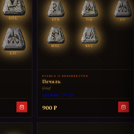
SOL
ETH
TIR
LO
MAL
RAL
LO
DIABLO II RESURRECTED
Печаль
Grief
оружие · 59 ур
900 ₽