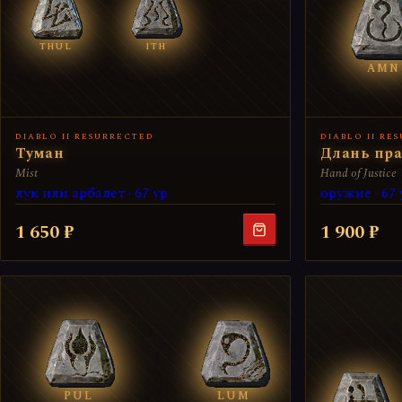
THUL
ITH
AMN
DIABLO II RESURRECTED
DIABLO II RE
Туман
Длань пра
Mist
Hand of Justice
лук или арбалет · 67 ур
оружие · 67 
1 650 ₽
1 900 ₽
PUL
LUM