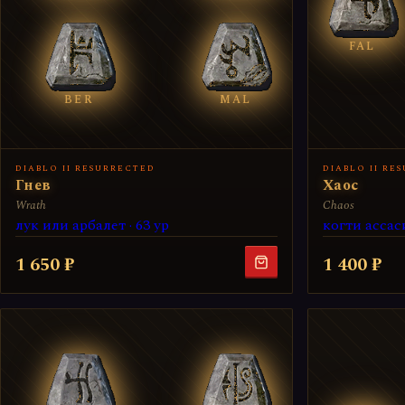
FAL
BER
MAL
DIABLO II RESURRECTED
DIABLO II RE
Гнев
Хаос
Wrath
Chaos
лук или арбалет · 63 ур
когти ассаси
1 650 ₽
1 400 ₽