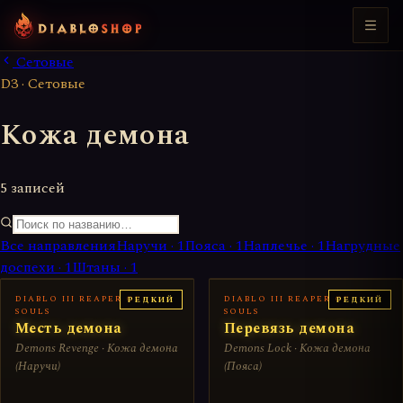
Сетовые
D3 · Сетовые
Кожа демона
5 записей
Все направления
Наручи
·
1
Пояса
·
1
Наплечье
·
1
Нагрудные
доспехи
·
1
Штаны
·
1
DIABLO III REAPER OF
DIABLO III REAPER OF
РЕДКИЙ
РЕДКИЙ
SOULS
SOULS
Месть демона
Перевязь демона
Demons Revenge · Кожа демона
Demons Lock · Кожа демона
(Наручи)
(Пояса)