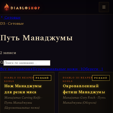
Сетовые
D3 · Сетовые
Путь Манаджумы
2 записи
Все направления
Церемониальные ножи
·
1
Обереги
·
1
DIABLO III REAPER OF
DIABLO III REAPER OF
РЕДКИЙ
РЕДКИЙ
SOULS
SOULS
Нож Манаджумы
Окровавленный
для резки мяса
фетиш Манаджумы
Manajumas Carving Knife ·
Manajumas Gory Fetch · Путь
Путь Манаджумы
Манаджумы (Обереги)
(Церемониальные ножи)