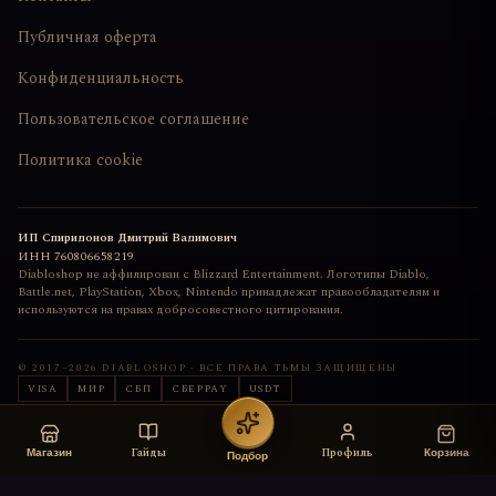
Публичная оферта
Конфиденциальность
Пользовательское соглашение
Политика cookie
ИП Спиридонов Дмитрий Вадимович
ИНН
760806658219
Diabloshop не аффилирован с Blizzard Entertainment. Логотипы Diablo,
Battle.net, PlayStation, Xbox, Nintendo принадлежат правообладателям и
используются на правах добросовестного цитирования.
© 2017–
2026
DIABLOSHOP · ВСЕ ПРАВА ТЬМЫ ЗАЩИЩЕНЫ
VISA
МИР
СБП
СБЕРPAY
USDT
Сайт сделан с любовью
deemkend
Гайды
Профиль
Магазин
Корзина
Подбор