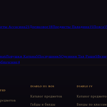
еты Ассасина
21
Древковое
18
Предметы Паладина
15
Пояса
1
на
6
Ловушки Катана
5
Послушник
5
Одеяния Тал Раши
5
Вели
облачение
4
DIABLO III: ROS
DIABLO IV
TED
Каталог предметов
Каталог предмето
предметов
Гайды и билды
Билды по классам