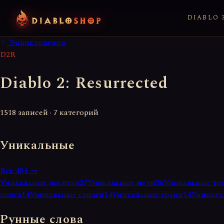
DIABLO 3
Энциклопедия
D2R
Diablo 2: Resurrected
1518 записей · 7 категорий
Уникальные
Все
404
→
Уникальные доспехи
37
Уникальные мечи
36
Уникальные то
пояса
14
Уникальные сапоги
14
Уникальные грани
14
Уникаль
Рунные слова