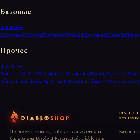
Базовые
Все
508
→
Доспехи
45
Мечи
42
Топоры
30
Луки
24
Шлемы
24
Щиты
24
Предм
Прочее
Все
181
→
Рецепты Куба
44
Бессмертный король
6
Полный доспех Сиго
М'авины
5
Аватара Траг'Ула
5
Небесная братия
4
Ангельское 
DIABLO II:
RESURREC
Каталог 
Предметы, валюта, гайды и калькуляторы
билдов для Diablo II Resurrected, Diablo III и