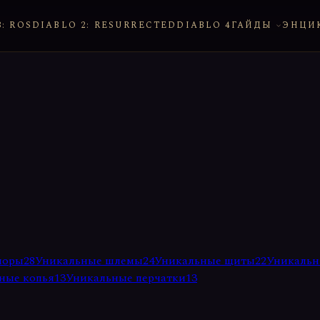
: ROS
DIABLO 2: RESURRECTED
DIABLO 4
ГАЙДЫ
ЭНЦИ
поры
28
Уникальные шлемы
24
Уникальные щиты
22
Уникальн
ные копья
13
Уникальные перчатки
13