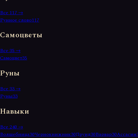
Все
117
→
Рунное слово
117
Самоцветы
Все
35
→
Самоцвет
35
Руны
Все
33
→
Руны
33
Навыки
Все
240
→
Волшебница
30
Чернокнижник
30
Друид
30
Варвар
30
Ассасин