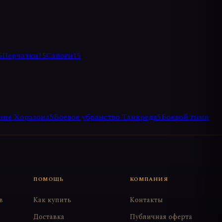
5
Перчатки
15
Сапоги
15
чие Хоразона
5
Боевое убранство Танкреда
5
Боевой гимн
ПОМОЩЬ
КОМПАНИЯ
в
Как купить
Контакты
Доставка
Публичная оферта