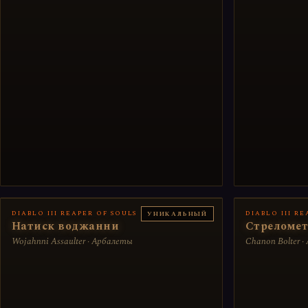
DIABLO III REAPER OF SOULS
DIABLO III R
УНИКАЛЬНЫЙ
Натиск воджанни
Стреломет
Wojahnni Assaulter · Арбалеты
Chanon Bolter 