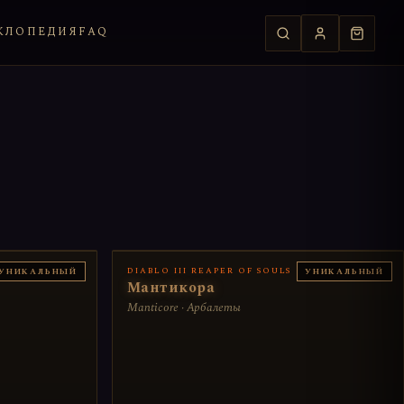
КЛОПЕДИЯ
FAQ
DIABLO III REAPER OF SOULS
УНИКАЛЬНЫЙ
УНИКАЛЬНЫЙ
Мантикора
Manticore · Арбалеты