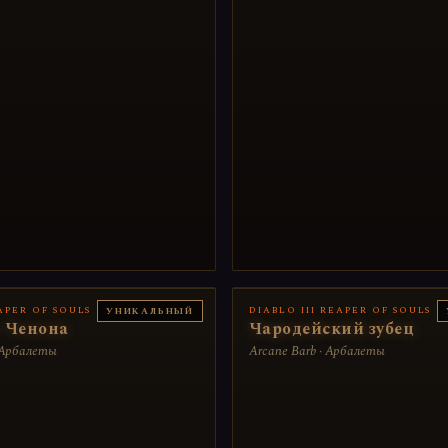
EAPER OF SOULS
DIABLO III REAPER OF SOULS
УНИКАЛЬНЫЙ
 Ченона
Чародейский зубец
· Арбалеты
Arcane Barb · Арбалеты