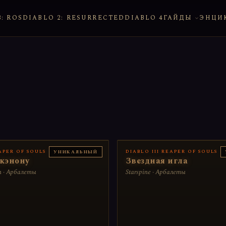
: ROS
DIABLO 2: RESURRECTED
DIABLO 4
ГАЙДЫ
ЭНЦИ
EAPER OF SOULS
DIABLO III REAPER OF SOULS
УНИКАЛЬНЫЙ
 кэнону
Звездная игла
n · Арбалеты
Starspine · Арбалеты