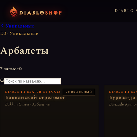
DIABLO 3
Уникальные
D3 · Уникальные
Арбалеты
7 записей
DIABLO III REAPER OF SOULS
DIABLO III R
УНИКАЛЬНЫЙ
Бакканский стреломет
Буриза-до
Bakkan Caster · Арбалеты
Burizado Kyano