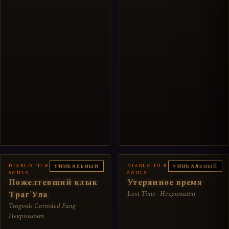
DIABLO III REAPER OF
DIABLO III REAPER OF
УНИКАЛЬНЫЙ
УНИКАЛЬНЫЙ
SOULS
SOULS
Пожелтевший клык
Утерянное время
Траг'Ула
Lost Time · Некромант
Tragouls Corroded Fang ·
Некромант