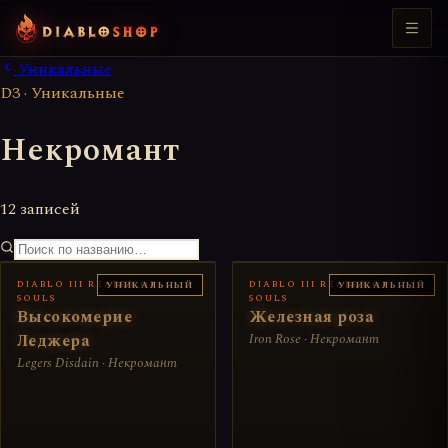
Уникальные
D3 · Уникальные
Некромант
12 записей
DIABLO III REAPER OF
DIABLO III REAPER OF
УНИКАЛЬНЫЙ
УНИКАЛЬНЫЙ
SOULS
SOULS
Высокомерие
Железная роза
Леджера
Iron Rose · Некромант
Legers Disdain · Некромант