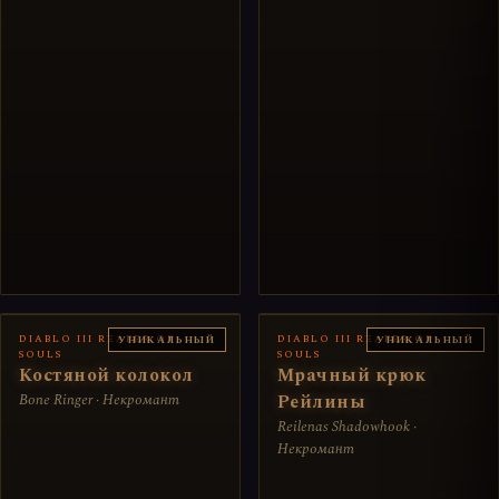
DIABLO III REAPER OF
DIABLO III REAPER OF
УНИКАЛЬНЫЙ
УНИКАЛЬНЫЙ
SOULS
SOULS
Костяной колокол
Мрачный крюк
Bone Ringer · Некромант
Рейлины
Reilenas Shadowhook ·
Некромант