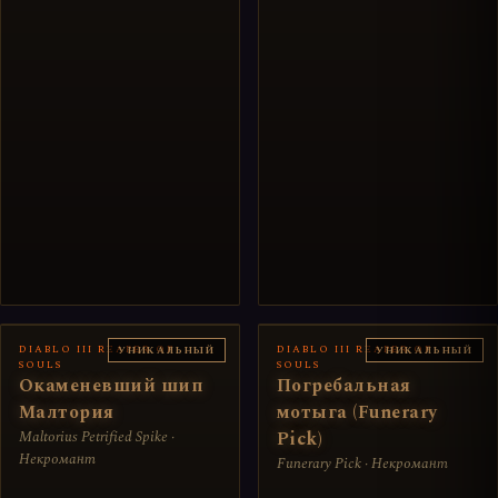
DIABLO III REAPER OF
DIABLO III REAPER OF
УНИКАЛЬНЫЙ
УНИКАЛЬНЫЙ
SOULS
SOULS
Окаменевший шип
Погребальная
Малтория
мотыга (Funerary
Maltorius Petrified Spike ·
Pick)
Некромант
Funerary Pick · Некромант