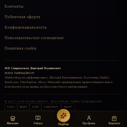
Контакты
Публичная оферта
Конфиденциальность
Пользовательское соглашение
Политика cookie
ИП Спиридонов Дмитрий Вадимович
ИНН
760806658219
Diabloshop не аффилирован с Blizzard Entertainment. Логотипы Diablo,
Battle.net, PlayStation, Xbox, Nintendo принадлежат правообладателям и
используются на правах добросовестного цитирования.
© 2017–
2026
DIABLOSHOP · ВСЕ ПРАВА ТЬМЫ ЗАЩИЩЕНЫ
VISA
МИР
СБП
СБЕРPAY
USDT
Сайт сделан с любовью
deemkend
Гайды
Профиль
Магазин
Корзина
Подбор