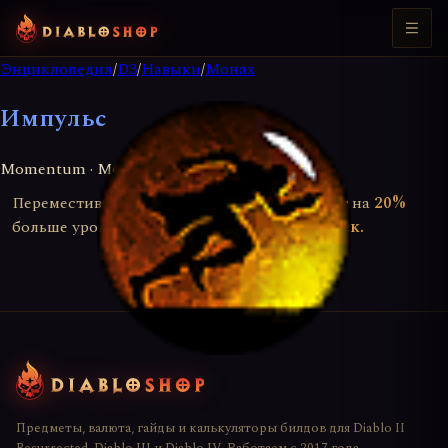
Энциклопедия
/
D3
/
Навыки
/
Монах
Импульс
Momentum · Монах (Пассивный)
Переместившись на 25 м, монахиня наносит на
20%
больше урона. Длительность эффекта —
6 сек.
Предметы, валюта, гайды и калькуляторы билдов для Diablo II