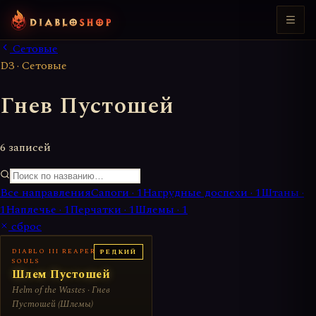
Сетовые
D3 · Сетовые
Гнев Пустошей
6 записей
Все направления
Сапоги
·
1
Нагрудные доспехи
·
1
Штаны
·
1
Наплечье
·
1
Перчатки
·
1
Шлемы
·
1
сброс
DIABLO III REAPER OF
РЕДКИЙ
SOULS
Шлем Пустошей
Helm of the Wastes · Гнев
Пустошей (Шлемы)