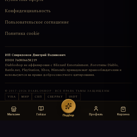
Конфиденциальность
Пользовательское соглашение
Политика cookie
ИП Спиридонов Дмитрий Вадимович
ИНН
760806658219
Diabloshop не аффилирован с Blizzard Entertainment. Логотипы Diablo,
Battle.net, PlayStation, Xbox, Nintendo принадлежат правообладателям и
используются на правах добросовестного цитирования.
© 2017–
2026
DIABLOSHOP · ВСЕ ПРАВА ТЬМЫ ЗАЩИЩЕНЫ
VISA
МИР
СБП
СБЕРPAY
USDT
Сайт сделан с любовью
deemkend
Гайды
Профиль
Магазин
Корзина
Подбор