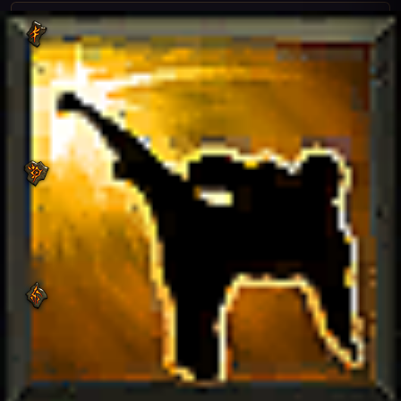
Коготь грифа
Vulture Claw Kick
Монахиня призывает огненный вихрь, который сжигает
противников в радиусе 10 м, нанося им урон от огня в
размере
755%
урона от оружия и дополнительный урон
от огня в размере
230%
урона от оружия в течение
3 сек.
Стремительное движение
Sweeping Armada
Монахиня выполняет широкий удар с разворота,
наносящий противникам в радиусе 15 м физический
урон в размере
825%
урона от оружия.
Пылающий вихрь
Spinning Flame Kick
Ударом ноги монахиня посылает во врагов пылающий
вихрь, который наносит всем попавшим в него
противникам урон от огня в размере
755%
урона от
оружия.