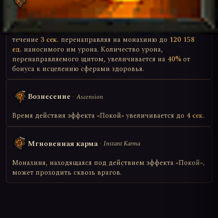
Спокойствие
Tranquility
Щит укрывает союзников монахини в радиусе 45 м,
делая их невосприимчивыми к эффектам контроля и в
течение
3 сек.
перенаправляя на монахиню до
120 158
ед.
наносимого им урона. Количество урона,
перенаправляемого щитом, увеличивается на
40%
от
бонуса к исцелению сферами здоровья.
Вознесение
Ascension
Время действия эффекта «Покой» увеличивается до
4 сек.
Мгновенная карма
Instant Karma
Монахиня, находящаяся под действием эффекта «Покой»,
может проходить сквозь врагов.