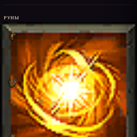
РУНЫ
Мирный отдых
Peaceful Repose
Во время действия эффекта «Покой» монахиня
восполняет 93 874 -
120 695 ед.
здоровья. Количество
восполняемого здоровья увеличивается за счет
40%
бонуса к исцелению сферами здоровья.
Нежелательное беспокойство
Unwelcome Disturbance
Когда монахиня находится под воздействием эффекта
«Покой», ее противники в радиусе 20 м раз в секунду
получают физический урон в размере
438%
урона от
оружия.