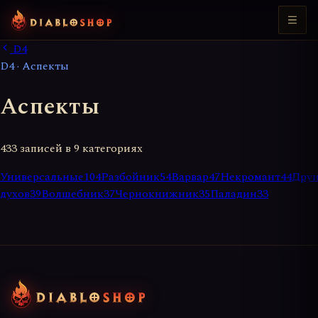
D4
D4 · Аспекты
Аспекты
433 записей в 9 категориях
Универсальные
104
Разбойник
54
Варвар
47
Некромант
44
Дру
духов
39
Волшебник
37
Чернокнижник
35
Паладин
33