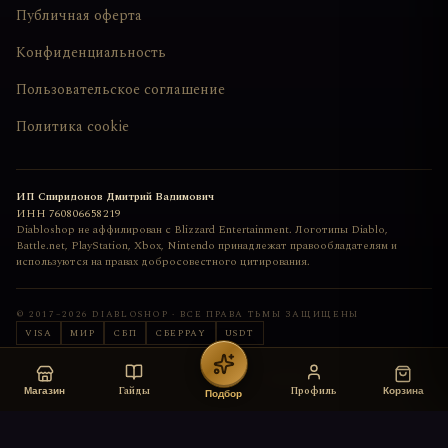
Публичная оферта
Конфиденциальность
Пользовательское соглашение
Политика cookie
ИП Спиридонов Дмитрий Вадимович
ИНН
760806658219
Diabloshop не аффилирован с Blizzard Entertainment. Логотипы Diablo,
Battle.net, PlayStation, Xbox, Nintendo принадлежат правообладателям и
используются на правах добросовестного цитирования.
© 2017–
2026
DIABLOSHOP · ВСЕ ПРАВА ТЬМЫ ЗАЩИЩЕНЫ
VISA
МИР
СБП
СБЕРPAY
USDT
Сайт сделан с любовью
deemkend
Гайды
Профиль
Магазин
Корзина
Подбор