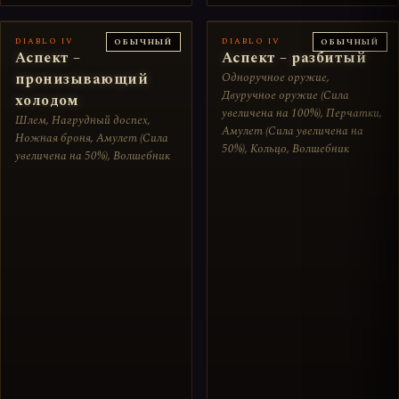
DIABLO IV
DIABLO IV
ОБЫЧНЫЙ
ОБЫЧНЫЙ
Аспект –
Аспект – разбитый
пронизывающий
Одноручное оружие,
Двуручное оружие (Сила
холодом
увеличена на 100%), Перчатки,
Шлем, Нагрудный доспех,
Амулет (Сила увеличена на
Ножная броня, Амулет (Сила
50%), Кольцо, Волшебник
увеличена на 50%), Волшебник