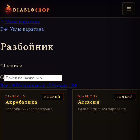
Узлы парагона
D4 · Узлы парагона
Разбойник
43 записи
Все ·
43
Уникальное
·
9
Редкое
·
34
DIABLO IV
DIABLO IV
РЕДКИЙ
РЕДКИЙ
Акробатика
Ассасин
Разбойник (Узел парагона)
Разбойник (Узел парагона)