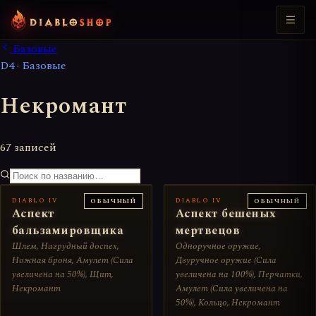
Базовые
D4 · Базовые
Некромант
67 записей
DIABLO IV
DIABLO IV
ОБЫЧНЫЙ
ОБЫЧНЫЙ
Аспект
Аспект бешеных
бальзамировщика
мертвецов
Шлем, Нагрудный доспех,
Одноручное оружие,
Ножная броня, Амулет (Сила
Двуручное оружие (Сила
увеличена на 50%), Щит,
увеличена на 100%), Перчатки,
Некромант
Амулет (Сила увеличена на
50%), Кольцо, Некромант