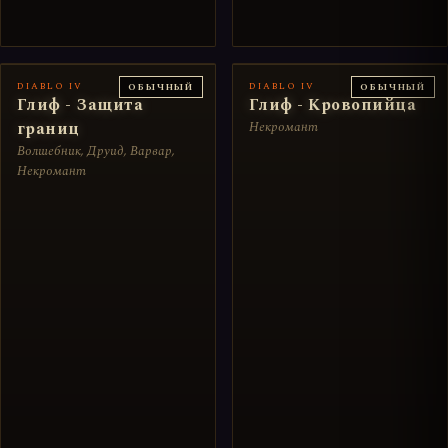
DIABLO IV
DIABLO IV
ОБЫЧНЫЙ
ОБЫЧНЫЙ
Глиф - Защита
Глиф - Кровопийца
границ
Некромант
Волшебник, Друид, Варвар,
Некромант