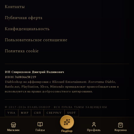
Контакты
Публичная оферта
Конфиденциальность
Пользовательское соглашение
Политика cookie
ИП Спиридонов Дмитрий Вадимович
ИНН
760806658219
Diabloshop не аффилирован с Blizzard Entertainment. Логотипы Diablo,
Battle.net, PlayStation, Xbox, Nintendo принадлежат правообладателям и
используются на правах добросовестного цитирования.
© 2017–
2026
DIABLOSHOP · ВСЕ ПРАВА ТЬМЫ ЗАЩИЩЕНЫ
VISA
МИР
СБП
СБЕРPAY
USDT
Сайт сделан с любовью
deemkend
Гайды
Профиль
Магазин
Корзина
Подбор