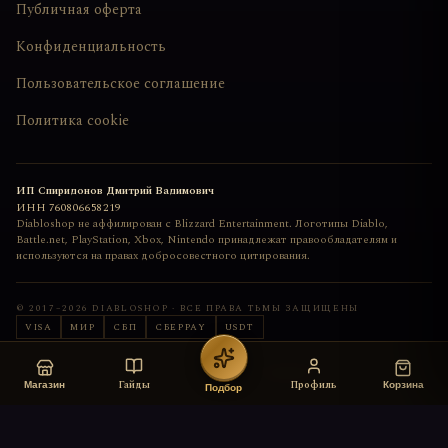
Публичная оферта
Конфиденциальность
Пользовательское соглашение
Политика cookie
ИП Спиридонов Дмитрий Вадимович
ИНН
760806658219
Diabloshop не аффилирован с Blizzard Entertainment. Логотипы Diablo,
Battle.net, PlayStation, Xbox, Nintendo принадлежат правообладателям и
используются на правах добросовестного цитирования.
© 2017–
2026
DIABLOSHOP · ВСЕ ПРАВА ТЬМЫ ЗАЩИЩЕНЫ
VISA
МИР
СБП
СБЕРPAY
USDT
Сайт сделан с любовью
deemkend
Гайды
Профиль
Магазин
Корзина
Подбор