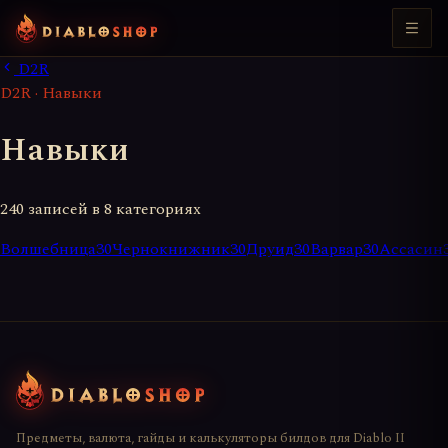
D2R
D2R · Навыки
Навыки
240 записей в 8 категориях
Волшебница
30
Чернокнижник
30
Друид
30
Варвар
30
Ассасин
Предметы, валюта, гайды и калькуляторы билдов для Diablo II