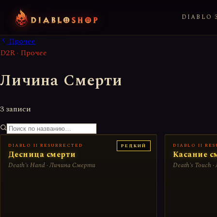
DIABLO 3
Прочее
D2R · Прочее
Личина Смерти
3 записи
DIABLO II RESURRECTED
DIABLO II RE
РЕДКИЙ
Десница смерти
Касание с
Death's Hand · Личина Смерти
Death's Touch 