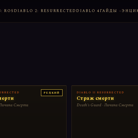
: ROS
DIABLO 2: RESURRECTED
DIABLO 4
ГАЙДЫ
ЭНЦИ
SURRECTED
DIABLO II RESURRECTED
РЕДКИЙ
мерти
Страж смерти
· Личина Смерти
Death's Guard · Личина Смерти