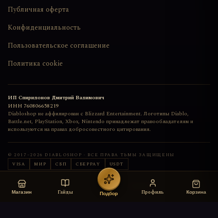
Публичная оферта
Конфиденциальность
Пользовательское соглашение
Политика cookie
ИП Спиридонов Дмитрий Вадимович
ИНН
760806658219
Diabloshop не аффилирован с Blizzard Entertainment. Логотипы Diablo,
Battle.net, PlayStation, Xbox, Nintendo принадлежат правообладателям и
используются на правах добросовестного цитирования.
© 2017–
2026
DIABLOSHOP · ВСЕ ПРАВА ТЬМЫ ЗАЩИЩЕНЫ
VISA
МИР
СБП
СБЕРPAY
USDT
Сайт сделан с любовью
deemkend
Гайды
Профиль
Магазин
Корзина
Подбор