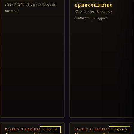
Holy Shield · Паладин (Боевые
прицеливание
навыки)
Blessed Aim · Паладин
(Атакующие ауры)
DIABLO II RESURRECTED
DIABLO II RESURRECTED
РЕДКИЙ
РЕДКИЙ