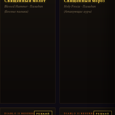
Священный молот
Священный мороз
Blessed Hammer · Паладин
Holy Freeze · Паладин
(Боевые навыки)
(Атакующие ауры)
DIABLO II RESURRECTED
DIABLO II RESURRECTED
РЕДКИЙ
РЕДКИЙ