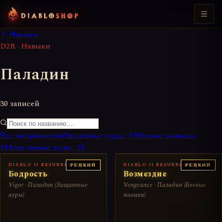
Навыки
D2R · Навыки
Паладин
30 записей
Все направления
Защитные ауры
·
10
Боевые навыки
·
10
Атакующие ауры
·
10
DIABLO II RESURRECTED
DIABLO II RESURRECTED
РЕДКИЙ
РЕДКИЙ
Бодрость
Возмездие
Vigor · Паладин (Защитные
Vengeance · Паладин (Боевые
ауры)
навыки)