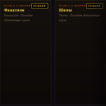
DIABLO II RESURRECTED
DIABLO II RESURRECTED
РЕДКИЙ
РЕДКИЙ
Фанатизм
Шипы
Fanaticism · Паладин
Thorns · Паладин (Атакующие
(Атакующие ауры)
ауры)