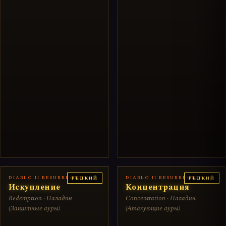
DIABLO II RESURRECTED
DIABLO II RESURRECTED
РЕДКИЙ
РЕДКИЙ
Искупление
Концентрация
Redemption · Паладин
Concentration · Паладин
(Защитные ауры)
(Атакующие ауры)