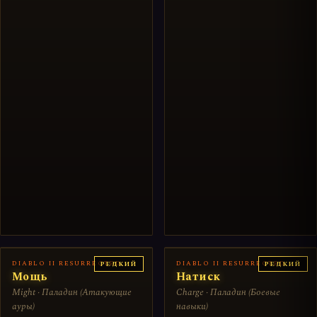
DIABLO II RESURRECTED
DIABLO II RESURRECTED
РЕДКИЙ
РЕДКИЙ
Мощь
Натиск
Might · Паладин (Атакующие
Charge · Паладин (Боевые
ауры)
навыки)