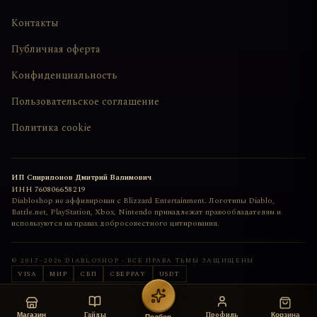
Контакты
Публичная оферта
Конфиденциальность
Пользовательское соглашение
Политика cookie
ИП Спиридонов Дмитрий Вадимович
ИНН
760806658219
Diabloshop не аффилирован с Blizzard Entertainment. Логотипы Diablo,
Battle.net, PlayStation, Xbox, Nintendo принадлежат правообладателям и
используются на правах добросовестного цитирования.
© 2017–
2026
DIABLOSHOP · ВСЕ ПРАВА ТЬМЫ ЗАЩИЩЕНЫ
VISA
МИР
СБП
СБЕРPAY
USDT
Сайт сделан с любовью
deemkend
Гайды
Профиль
Магазин
Корзина
Подбор