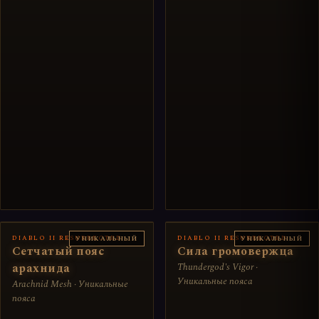
DIABLO II RESURRECTED
DIABLO II RESURRECTED
УНИКАЛЬНЫЙ
УНИКАЛЬНЫЙ
Сетчатый пояс
Сила громовержца
арахнида
Thundergod's Vigor ·
Уникальные пояса
Arachnid Mesh · Уникальные
пояса