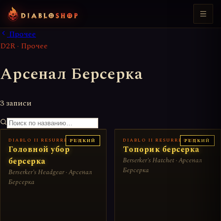
Прочее
D2R · Прочее
Арсенал Берсерка
3 записи
DIABLO II RESURRECTED
DIABLO II RESURRECTED
РЕДКИЙ
РЕДКИЙ
Головной убор
Топорик берсерка
берсерка
Berserker's Hatchet · Арсенал
Берсерка
Berserker's Headgear · Арсенал
Берсерка