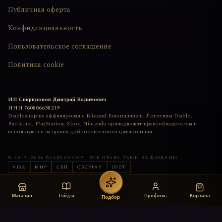
Публичная оферта
Конфиденциальность
Пользовательское соглашение
Политика cookie
ИП Спиридонов Дмитрий Вадимович
ИНН
760806658219
Diabloshop не аффилирован с Blizzard Entertainment. Логотипы Diablo,
Battle.net, PlayStation, Xbox, Nintendo принадлежат правообладателям и
используются на правах добросовестного цитирования.
© 2017–
2026
DIABLOSHOP · ВСЕ ПРАВА ТЬМЫ ЗАЩИЩЕНЫ
VISA
МИР
СБП
СБЕРPAY
USDT
Сайт сделан с любовью
deemkend
Гайды
Профиль
Магазин
Корзина
Подбор