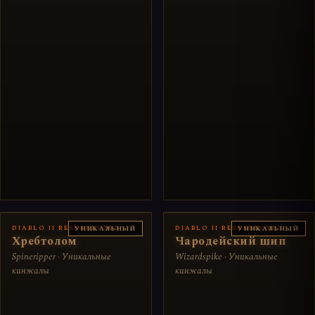
DIABLO II RESURRECTED
DIABLO II RESURRECTED
УНИКАЛЬНЫЙ
УНИКАЛЬНЫЙ
Хребтолом
Чародейский шип
Spineripper · Уникальные
Wizardspike · Уникальные
кинжалы
кинжалы