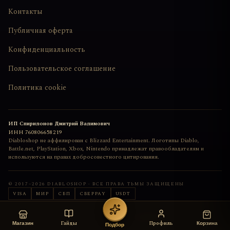
Контакты
Публичная оферта
Конфиденциальность
Пользовательское соглашение
Политика cookie
ИП Спиридонов Дмитрий Вадимович
ИНН
760806658219
Diabloshop не аффилирован с Blizzard Entertainment. Логотипы Diablo,
Battle.net, PlayStation, Xbox, Nintendo принадлежат правообладателям и
используются на правах добросовестного цитирования.
© 2017–
2026
DIABLOSHOP · ВСЕ ПРАВА ТЬМЫ ЗАЩИЩЕНЫ
VISA
МИР
СБП
СБЕРPAY
USDT
Сайт сделан с любовью
deemkend
Гайды
Профиль
Магазин
Корзина
Подбор